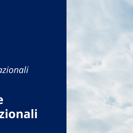
azionali
e
zionali