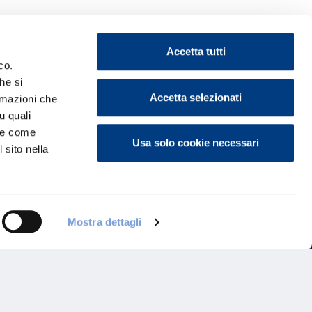
Accetta tutti
co.
he si
ontattaci
Accetta selezionati
ormazioni che
u quali
i e come
Usa solo cookie necessari
 sito nella
Mostra dettagli
Programma di Fidelizzazione
Reclami