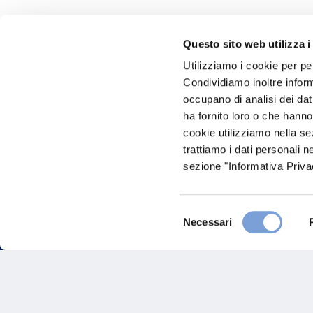
Questo sito web utilizza i
Hai bi
Utilizziamo i cookie per pe
Condividiamo inoltre informa
Trova l'A
occupano di analisi dei dat
nostro Ag
ha fornito loro o che hanno
cookie utilizziamo nella s
trattiamo i dati personali n
sezione "Informativa Privac
Selezione
Necessari
del
consenso
FAQ
Gove