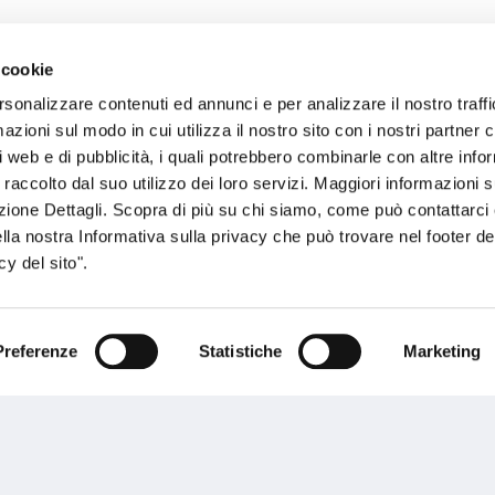
 cookie
sogno di informazioni?
rsonalizzare contenuti ed annunci e per analizzare il nostro traffi
zioni sul modo in cui utilizza il nostro sito con i nostri partner c
genzia più vicina a te e parla con un
C
i web e di pubblicità, i quali potrebbero combinarle con altre inf
ente.
 raccolto dal suo utilizzo dei loro servizi. Maggiori informazioni s
ezione Dettagli. Scopra di più su chi siamo, come può contattarc
ella nostra Informativa sulla privacy che può trovare nel footer del
y del sito".
Preferenze
Statistiche
Marketing
Performances
rnance
Press