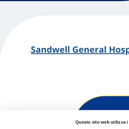
Sandwell General Hosp
Hai bi
Questo sito web utilizza i
Trova l'A