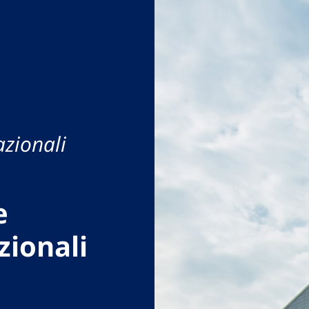
azionali
e
zionali