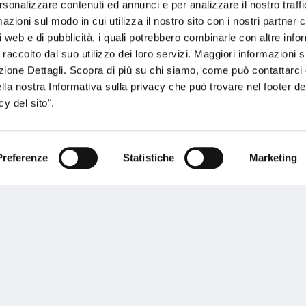
rsonalizzare contenuti ed annunci e per analizzare il nostro traffi
ente.
zioni sul modo in cui utilizza il nostro sito con i nostri partner c
i web e di pubblicità, i quali potrebbero combinarle con altre inf
 raccolto dal suo utilizzo dei loro servizi. Maggiori informazioni s
ezione Dettagli. Scopra di più su chi siamo, come può contattarc
ella nostra Informativa sulla privacy che può trovare nel footer del
y del sito".
Performances
Preferenze
Statistiche
Marketing
rnance
Press
tor Relations
Preventivatore online
 informazioni
Attestato di rischio
ibilità
Assistenza clienti