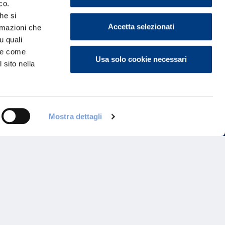
co.
he si
Accetta selezionati
ormazioni che
u quali
i e come
Usa solo cookie necessari
 sito nella
Programma di Fidelizzazione
Mostra dettagli
Reclami
Inadempimenti AAS
Parità di trattamento
Prodotti Partner e Specialisti