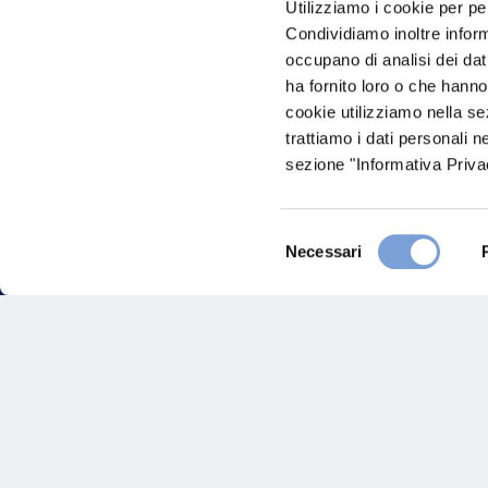
Utilizziamo i cookie per pe
nostro Ag
Condividiamo inoltre informa
occupano di analisi dei dat
ha fornito loro o che hanno
cookie utilizziamo nella s
trattiamo i dati personali n
sezione "Informativa Privac
Selezione
FAQ
Necessari
del
consenso
Gove
Vittoria Assicurazioni S.p.A.
Via Ignazio Gardella, 2
Inves
20149 Milano
Part. IVA 01329510158
Altre
Sosten