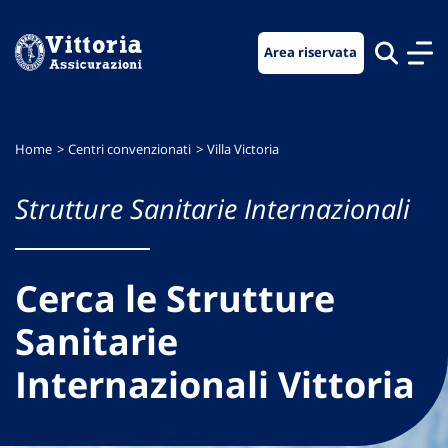
Vai
Vai
Vai
al
al
al
Area riservata
menu
contenuto
footer
di
principale
navigazione
Home
Centri convenzionati
Villa Victoria
Strutture Sanitarie Internazionali
Cerca le Strutture
Sanitarie
Internazionali Vittoria