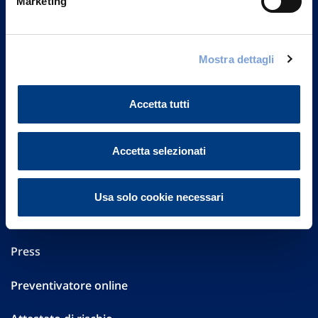
Marketing
Part. IVA 01329510158
FAQ
Mostra dettagli
Governance
Accetta tutti
Investor Relations
Altre informazioni
Accetta selezionati
Sostenibilità
Usa solo cookie necessari
Performances
Press
Preventivatore online