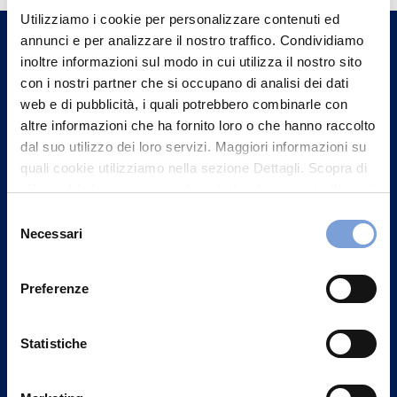
Utilizziamo i cookie per personalizzare contenuti ed
un nostro Agente.
annunci e per analizzare il nostro traffico. Condividiamo
inoltre informazioni sul modo in cui utilizza il nostro sito
Contattaci
con i nostri partner che si occupano di analisi dei dati
web e di pubblicità, i quali potrebbero combinarle con
altre informazioni che ha fornito loro o che hanno raccolto
dal suo utilizzo dei loro servizi. Maggiori informazioni su
quali cookie utilizziamo nella sezione Dettagli. Scopra di
più su chi siamo, come può contattarci e come trattiamo i
dati personali nella nostra Informativa sulla privacy che
Selezione
può trovare nel footer del sito nella sezione "Informativa
Necessari
del
Privacy del sito".
consenso
Preferenze
Statistiche
Vittoria Assicurazioni S.p.A.
Via Ignazio Gardella, 2
20149 Milano