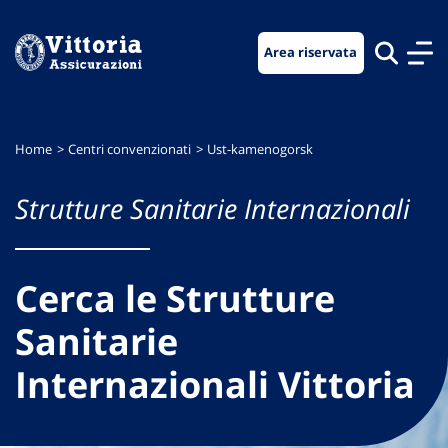
Vai
Vai
Vai
al
al
al
Area riservata
menu
contenuto
footer
di
principale
navigazione
Home
Centri convenzionati
Ust-kamenogorsk
Strutture Sanitarie Internazionali
Cerca le Strutture
Sanitarie
Internazionali Vittoria