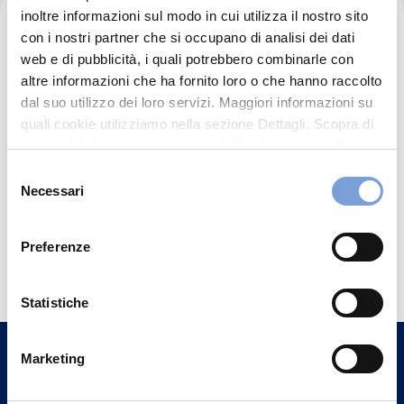
Ultradent Clinic
inoltre informazioni sul modo in cui utilizza il nostro sito
con i nostri partner che si occupano di analisi dei dati
web e di pubblicità, i quali potrebbero combinarle con
altre informazioni che ha fornito loro o che hanno raccolto
dal suo utilizzo dei loro servizi. Maggiori informazioni su
quali cookie utilizziamo nella sezione Dettagli. Scopra di
più su chi siamo, come può contattarci e come trattiamo i
dati personali nella nostra Informativa sulla privacy che
Selezione
può trovare nel footer del sito nella sezione "Informativa
Necessari
del
Privacy del sito".
consenso
Hai bisogno di
Preferenze
informazioni?
Statistiche
Trova l'Agenzia più vicina a te e parla con
un nostro Agente.
Marketing
Contattaci