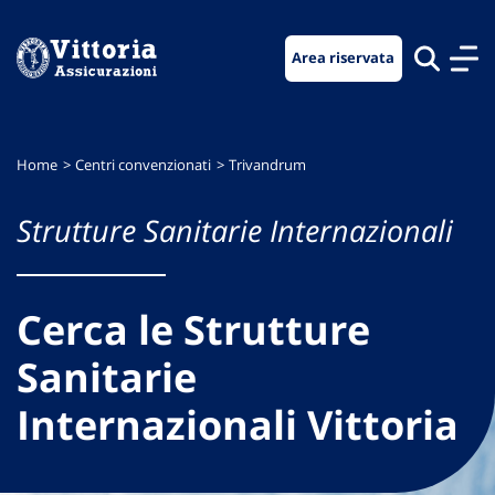
Vai
Vai
Vai
al
al
al
Area riservata
menu
contenuto
footer
di
principale
navigazione
Home
Centri convenzionati
Trivandrum
Strutture Sanitarie Internazionali
Cerca le Strutture
Sanitarie
Internazionali Vittoria