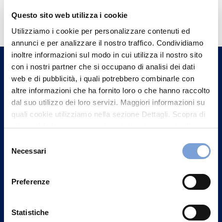
Hai bisogno di
Questo sito web utilizza i cookie
informazioni?
Utilizziamo i cookie per personalizzare contenuti ed
Trova l'Agenzia più vicina a te e parla con
annunci e per analizzare il nostro traffico. Condividiamo
un nostro Agente.
inoltre informazioni sul modo in cui utilizza il nostro sito
con i nostri partner che si occupano di analisi dei dati
web e di pubblicità, i quali potrebbero combinarle con
Contattaci
altre informazioni che ha fornito loro o che hanno raccolto
dal suo utilizzo dei loro servizi. Maggiori informazioni su
quali cookie utilizziamo nella sezione Dettagli. Scopra di
più su chi siamo, come può contattarci e come trattiamo i
dati personali nella nostra Informativa sulla privacy che
Selezione
può trovare nel footer del sito nella sezione "Informativa
Necessari
del
Privacy del sito".
consenso
Preferenze
Statistiche