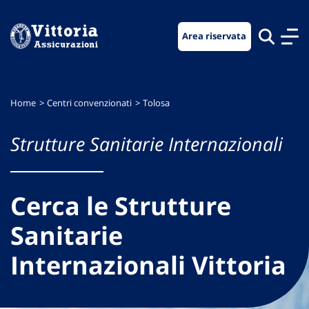
Vai
Vai
Vai
al
al
al
Area riservata
menu
contenuto
footer
di
principale
navigazione
Home
Centri convenzionati
Tolosa
Strutture Sanitarie Internazionali
Cerca le Strutture
Sanitarie
Internazionali Vittoria