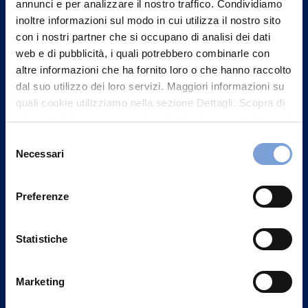
Contattaci
annunci e per analizzare il nostro traffico. Condividiamo
inoltre informazioni sul modo in cui utilizza il nostro sito
con i nostri partner che si occupano di analisi dei dati
web e di pubblicità, i quali potrebbero combinarle con
altre informazioni che ha fornito loro o che hanno raccolto
dal suo utilizzo dei loro servizi. Maggiori informazioni su
quali cookie utilizziamo nella sezione Dettagli. Scopra di
più su chi siamo, come può contattarci e come trattiamo i
dati personali nella nostra Informativa sulla privacy che
Selezione
può trovare nel footer del sito nella sezione "Informativa
Necessari
del
Privacy del sito".
consenso
Preferenze
Vittoria Assicurazioni S.p.A.
Via Ignazio Gardella, 2
Statistiche
20149 Milano
Part. IVA 01329510158
Marketing
FAQ