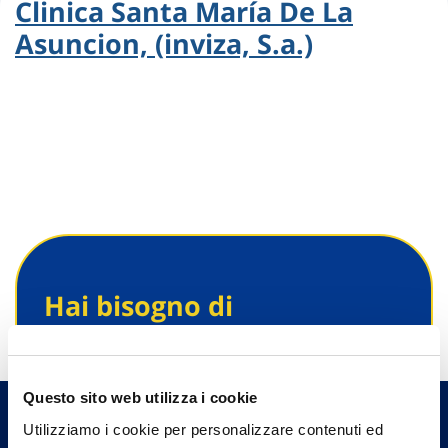
Clinica Santa María De La
Asuncion, (inviza, S.a.)
Hai bisogno di
informazioni?
Trova l'Agenzia più vicina a te e parla con
un nostro Agente.
Questo sito web utilizza i cookie
Utilizziamo i cookie per personalizzare contenuti ed