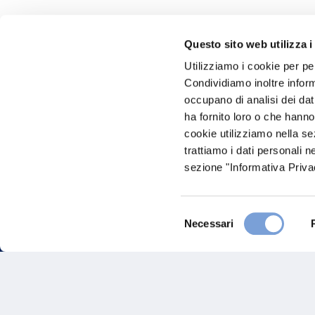
Questo sito web utilizza i
Hai bi
Utilizziamo i cookie per pe
Condividiamo inoltre informa
Trova l'A
occupano di analisi dei dat
nostro Ag
ha fornito loro o che hanno
cookie utilizziamo nella s
trattiamo i dati personali n
sezione "Informativa Privac
Selezione
Necessari
del
consenso
FAQ
Gove