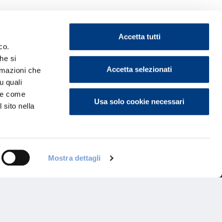
Accetta tutti
co.
he si
ontattaci
Accetta selezionati
ormazioni che
u quali
i e come
Usa solo cookie necessari
 sito nella
Mostra dettagli
Programma di Fidelizzazione
Reclami