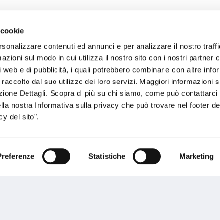
 cookie
sogno di informazioni?
rsonalizzare contenuti ed annunci e per analizzare il nostro traffi
zioni sul modo in cui utilizza il nostro sito con i nostri partner c
genzia più vicina a te e parla con un
C
i web e di pubblicità, i quali potrebbero combinarle con altre inf
ente.
 raccolto dal suo utilizzo dei loro servizi. Maggiori informazioni s
ezione Dettagli. Scopra di più su chi siamo, come può contattarc
ella nostra Informativa sulla privacy che può trovare nel footer del
y del sito".
Preferenze
Statistiche
Marketing
Performances
rnance
Press