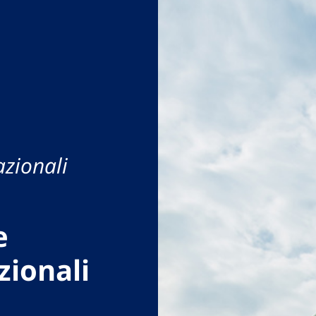
azionali
e
zionali