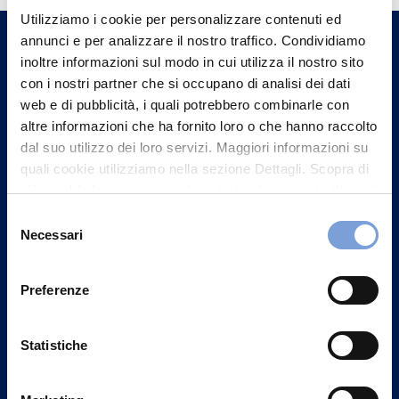
Utilizziamo i cookie per personalizzare contenuti ed
un nostro Agente.
annunci e per analizzare il nostro traffico. Condividiamo
inoltre informazioni sul modo in cui utilizza il nostro sito
Contattaci
con i nostri partner che si occupano di analisi dei dati
web e di pubblicità, i quali potrebbero combinarle con
altre informazioni che ha fornito loro o che hanno raccolto
dal suo utilizzo dei loro servizi. Maggiori informazioni su
quali cookie utilizziamo nella sezione Dettagli. Scopra di
più su chi siamo, come può contattarci e come trattiamo i
dati personali nella nostra Informativa sulla privacy che
Selezione
può trovare nel footer del sito nella sezione "Informativa
Necessari
del
Privacy del sito".
consenso
Preferenze
Statistiche
Vittoria Assicurazioni S.p.A.
Via Ignazio Gardella, 2
20149 Milano