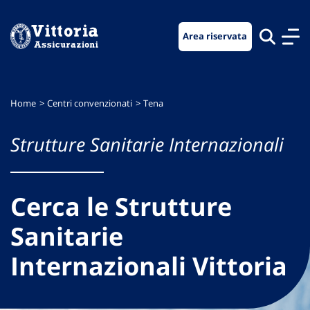
Vai
Vai
Vai
al
al
al
Area riservata
menu
contenuto
footer
di
principale
navigazione
Home
Centri convenzionati
Tena
Strutture Sanitarie Internazionali
Cerca le Strutture
Sanitarie
Internazionali Vittoria