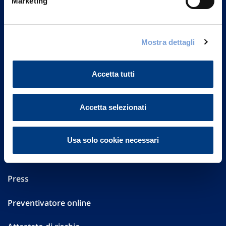
Marketing
Part. IVA 01329510158
FAQ
Mostra dettagli
Governance
Accetta tutti
Investor Relations
Altre informazioni
Accetta selezionati
Sostenibilità
Usa solo cookie necessari
Performances
Press
Preventivatore online