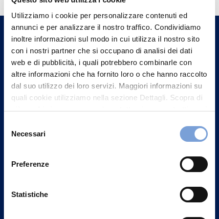
Trova l'Agenzia più vicina a te e parla con
Utilizziamo i cookie per personalizzare contenuti ed
un nostro Agente.
annunci e per analizzare il nostro traffico. Condividiamo
inoltre informazioni sul modo in cui utilizza il nostro sito
Contattaci
con i nostri partner che si occupano di analisi dei dati
web e di pubblicità, i quali potrebbero combinarle con
altre informazioni che ha fornito loro o che hanno raccolto
dal suo utilizzo dei loro servizi. Maggiori informazioni su
quali cookie utilizziamo nella sezione Dettagli. Scopra di
più su chi siamo, come può contattarci e come trattiamo i
dati personali nella nostra Informativa sulla privacy che
Selezione
può trovare nel footer del sito nella sezione "Informativa
Necessari
del
Privacy del sito".
consenso
Preferenze
Statistiche
Vittoria Assicurazioni S.p.A.
Via Ignazio Gardella, 2