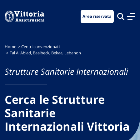
Vai
Vai
Vai
al
al
al
Area riservata
menu
contenuto
footer
di
principale
navigazione
Home
Centri convenzionati
Tal Al Abiad, Baalbeck, Bekaa, Lebanon
Strutture Sanitarie Internazionali
Cerca le Strutture
Sanitarie
Internazionali Vittoria