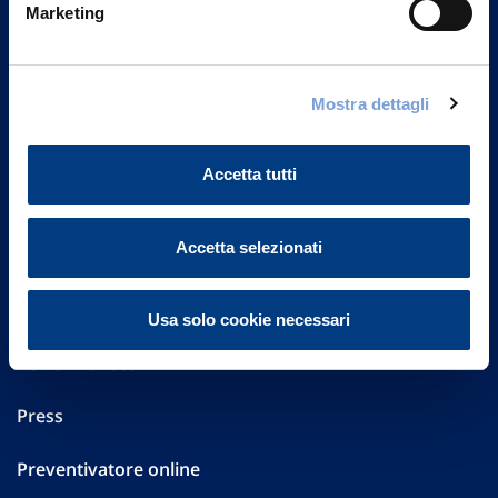
20149 Milano
Marketing
Part. IVA 01329510158
FAQ
Mostra dettagli
Governance
Accetta tutti
Investor Relations
Accetta selezionati
Altre informazioni
Sostenibilità
Usa solo cookie necessari
Performances
Press
Preventivatore online