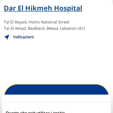
Dar El Hikmeh Hospital
Tal El Abyad, Homs National Street
Tal Al Abiad, Baalbeck, Bekaa, Lebanon (41)
Indicazioni
Hai bisogno di
informazioni?
Questo sito web utilizza i cookie