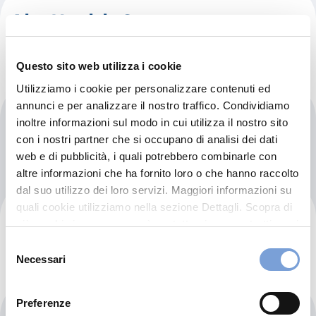
Abc Health Center
Questo sito web utilizza i cookie
Utilizziamo i cookie per personalizzare contenuti ed
annunci e per analizzare il nostro traffico. Condividiamo
Abd Stoma-bis Dental Clinic
inoltre informazioni sul modo in cui utilizza il nostro sito
con i nostri partner che si occupano di analisi dei dati
web e di pubblicità, i quali potrebbero combinarle con
altre informazioni che ha fornito loro o che hanno raccolto
dal suo utilizzo dei loro servizi. Maggiori informazioni su
quali cookie utilizziamo nella sezione Dettagli. Scopra di
Abdrakhmanova Pharmacy
più su chi siamo, come può contattarci e come trattiamo i
dati personali nella nostra Informativa sulla privacy che
Selezione
può trovare nel footer del sito nella sezione "Informativa
Necessari
del
Privacy del sito".
consenso
Preferenze