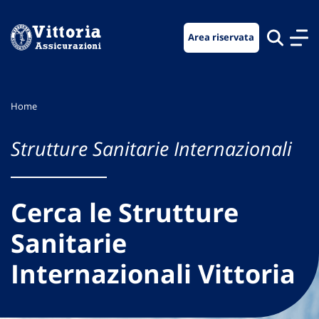
Vai
Vai
Vai
al
al
al
Area riservata
menu
contenuto
footer
di
principale
navigazione
Home
Strutture Sanitarie Internazionali
Cerca le Strutture
Sanitarie
Internazionali Vittoria