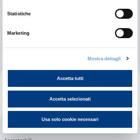
Abdul Majeed
Statistiche
------
Baghdad (3D)
Marketing
Indicazioni
Mostra dettagli
Aberdeen Hospital
Accetta tutti
Accetta selezionati
Usa solo cookie necessari
Aberdeen Royal Infirmary