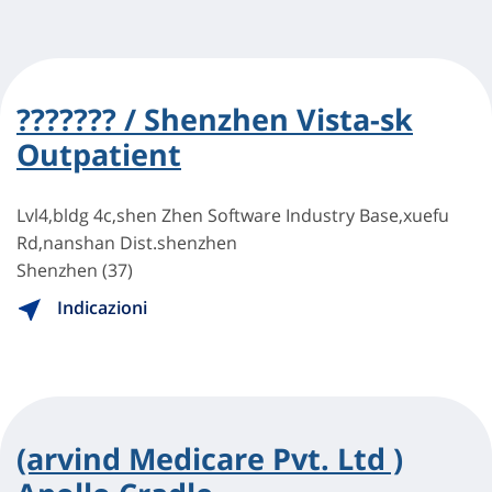
??????? / Shenzhen Vista-sk
Outpatient
Lvl4,bldg 4c,shen Zhen Software Industry Base,xuefu
Rd,nanshan Dist.shenzhen
Shenzhen (37)
Indicazioni
(arvind Medicare Pvt. Ltd )