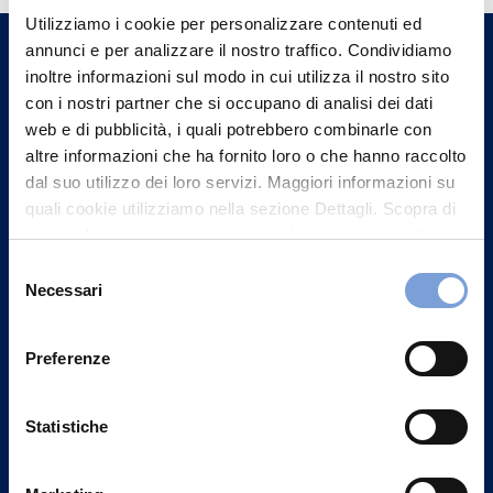
Utilizziamo i cookie per personalizzare contenuti ed
un nostro Agente.
annunci e per analizzare il nostro traffico. Condividiamo
inoltre informazioni sul modo in cui utilizza il nostro sito
Contattaci
con i nostri partner che si occupano di analisi dei dati
web e di pubblicità, i quali potrebbero combinarle con
altre informazioni che ha fornito loro o che hanno raccolto
dal suo utilizzo dei loro servizi. Maggiori informazioni su
quali cookie utilizziamo nella sezione Dettagli. Scopra di
più su chi siamo, come può contattarci e come trattiamo i
dati personali nella nostra Informativa sulla privacy che
Selezione
può trovare nel footer del sito nella sezione "Informativa
Necessari
del
Privacy del sito".
consenso
Preferenze
Statistiche
Vittoria Assicurazioni S.p.A.
Via Ignazio Gardella, 2
20149 Milano