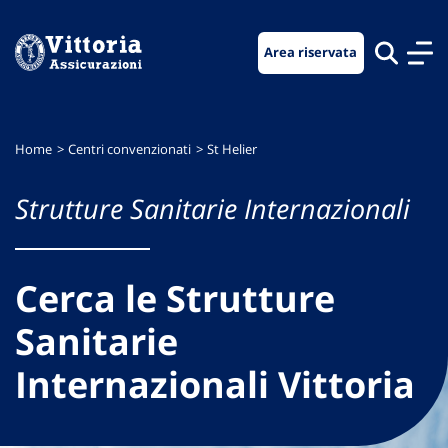
Vai
Vai
Vai
al
al
al
Area riservata
menu
contenuto
footer
di
principale
navigazione
Home
Centri convenzionati
St Helier
Strutture Sanitarie Internazionali
Cerca le Strutture
Sanitarie
Internazionali Vittoria