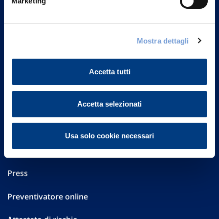
Marketing
Part. IVA 01329510158
FAQ
Mostra dettagli
Governance
Accetta tutti
Investor Relations
Altre informazioni
Accetta selezionati
Sostenibilità
Usa solo cookie necessari
Performances
Press
Preventivatore online