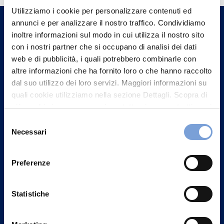
Utilizziamo i cookie per personalizzare contenuti ed
un nostro Agente.
annunci e per analizzare il nostro traffico. Condividiamo
inoltre informazioni sul modo in cui utilizza il nostro sito
Contattaci
con i nostri partner che si occupano di analisi dei dati
web e di pubblicità, i quali potrebbero combinarle con
altre informazioni che ha fornito loro o che hanno raccolto
dal suo utilizzo dei loro servizi. Maggiori informazioni su
quali cookie utilizziamo nella sezione Dettagli. Scopra di
più su chi siamo, come può contattarci e come trattiamo i
dati personali nella nostra Informativa sulla privacy che
Selezione
può trovare nel footer del sito nella sezione "Informativa
Necessari
del
Privacy del sito".
consenso
Preferenze
Statistiche
Vittoria Assicurazioni S.p.A.
Via Ignazio Gardella, 2
20149 Milano