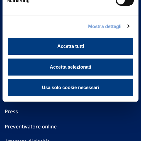
Marketing
Part. IVA 01329510158
FAQ
Mostra dettagli
Governance
Accetta tutti
Investor Relations
Altre informazioni
Accetta selezionati
Sostenibilità
Usa solo cookie necessari
Performances
Press
Preventivatore online