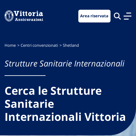
Vai
Vai
Vai
al
al
al
Area riservata
menu
contenuto
footer
di
principale
navigazione
Home
Centri convenzionati
Shetland
Strutture Sanitarie Internazionali
Cerca le Strutture
Sanitarie
Internazionali Vittoria