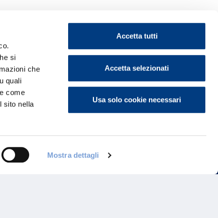
Accetta tutti
co.
he si
ontattaci
Accetta selezionati
ormazioni che
u quali
i e come
Usa solo cookie necessari
 sito nella
Mostra dettagli
Programma di Fidelizzazione
Reclami