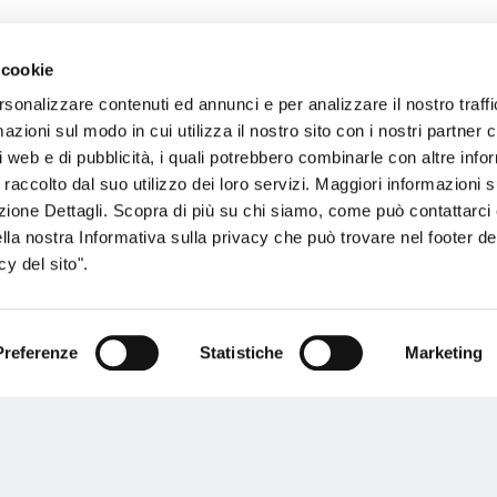
 cookie
sogno di informazioni?
rsonalizzare contenuti ed annunci e per analizzare il nostro traffi
zioni sul modo in cui utilizza il nostro sito con i nostri partner c
genzia più vicina a te e parla con un
C
i web e di pubblicità, i quali potrebbero combinarle con altre inf
ente.
 raccolto dal suo utilizzo dei loro servizi. Maggiori informazioni s
ezione Dettagli. Scopra di più su chi siamo, come può contattarc
ella nostra Informativa sulla privacy che può trovare nel footer del
y del sito".
Preferenze
Statistiche
Marketing
Performances
rnance
Press