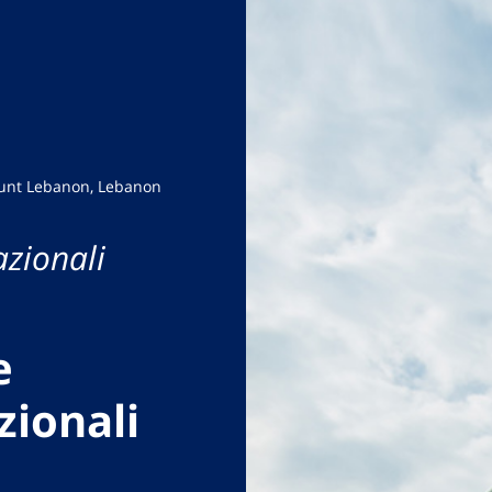
ount Lebanon, Lebanon
azionali
e
zionali