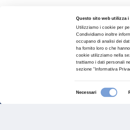
Questo sito web utilizza i
Hai bi
Utilizziamo i cookie per pe
Condividiamo inoltre informa
Trova l'A
occupano di analisi dei dat
nostro Ag
ha fornito loro o che hanno
cookie utilizziamo nella s
trattiamo i dati personali n
sezione "Informativa Privac
Selezione
Necessari
del
consenso
FAQ
Gove