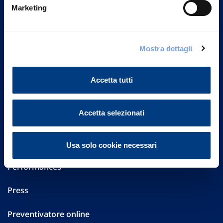
Marketing
20149 Milano
Part. IVA 01329510158
FAQ
Mostra dettagli
Governance
Accetta tutti
Investor Relations
Accetta selezionati
Altre informazioni
Sostenibilità
Usa solo cookie necessari
Performances
Press
Preventivatore online