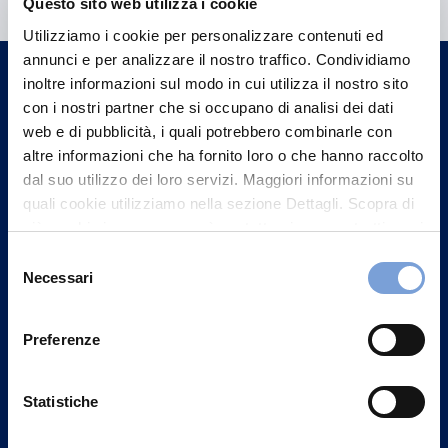
Questo sito web utilizza i cookie
Trova l'Agenzia più vicina a te e parla con
Utilizziamo i cookie per personalizzare contenuti ed
un nostro Agente.
annunci e per analizzare il nostro traffico. Condividiamo
inoltre informazioni sul modo in cui utilizza il nostro sito
con i nostri partner che si occupano di analisi dei dati
Contattaci
web e di pubblicità, i quali potrebbero combinarle con
altre informazioni che ha fornito loro o che hanno raccolto
dal suo utilizzo dei loro servizi. Maggiori informazioni su
quali cookie utilizziamo nella sezione Dettagli. Scopra di
più su chi siamo, come può contattarci e come trattiamo i
dati personali nella nostra Informativa sulla privacy che
Selezione
può trovare nel footer del sito nella sezione "Informativa
Necessari
del
Privacy del sito".
consenso
Preferenze
Statistiche
Vittoria Assicurazioni S.p.A.
Via Ignazio Gardella, 2