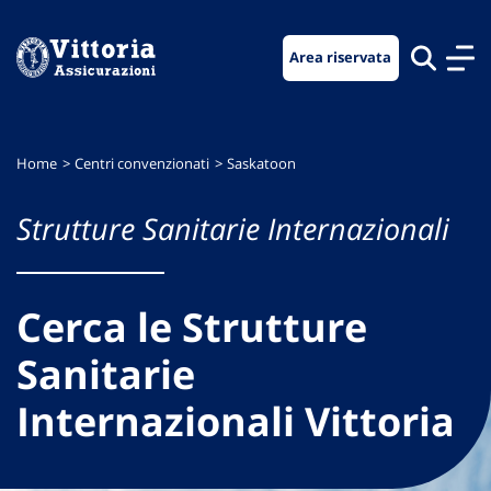
Vai
Vai
Vai
al
al
al
Area riservata
menu
contenuto
footer
di
principale
navigazione
Home
Centri convenzionati
Saskatoon
Strutture Sanitarie Internazionali
Cerca le Strutture
Sanitarie
Internazionali Vittoria