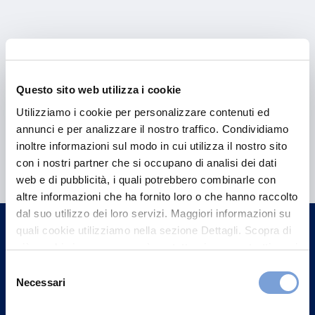
Questo sito web utilizza i cookie
Utilizziamo i cookie per personalizzare contenuti ed
annunci e per analizzare il nostro traffico. Condividiamo
Hai bisogno di
inoltre informazioni sul modo in cui utilizza il nostro sito
con i nostri partner che si occupano di analisi dei dati
informazioni?
web e di pubblicità, i quali potrebbero combinarle con
Trova l'Agenzia più vicina a te e parla con
altre informazioni che ha fornito loro o che hanno raccolto
un nostro Agente.
dal suo utilizzo dei loro servizi. Maggiori informazioni su
quali cookie utilizziamo nella sezione Dettagli. Scopra di
più su chi siamo, come può contattarci e come trattiamo i
Contattaci
dati personali nella nostra Informativa sulla privacy che
Selezione
può trovare nel footer del sito nella sezione "Informativa
Necessari
del
Privacy del sito".
consenso