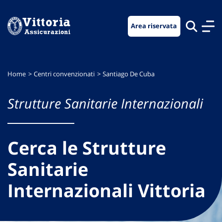
Vai
Vai
Vai
al
al
al
Area riservata
menu
contenuto
footer
di
principale
navigazione
Home
Centri convenzionati
Santiago De Cuba
Strutture Sanitarie Internazionali
Cerca le Strutture
Sanitarie
Internazionali Vittoria