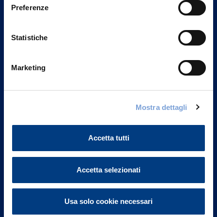
Preferenze
Statistiche
Marketing
Vittoria Assicurazioni S.p.A.
Mostra dettagli
Via Ignazio Gardella, 2
20149 Milano
Accetta tutti
Part. IVA 01329510158
FAQ
Accetta selezionati
Governance
Usa solo cookie necessari
Investor Relations