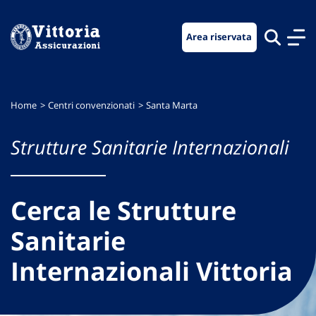
Vai
Vai
Vai
al
al
al
Area riservata
menu
contenuto
footer
di
principale
navigazione
Home
Centri convenzionati
Santa Marta
Strutture Sanitarie Internazionali
Cerca le Strutture
Sanitarie
Internazionali Vittoria