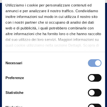
Utilizziamo i cookie per personalizzare contenuti ed
un nostro Agente.
annunci e per analizzare il nostro traffico. Condividiamo
inoltre informazioni sul modo in cui utilizza il nostro sito
Contattaci
con i nostri partner che si occupano di analisi dei dati
web e di pubblicità, i quali potrebbero combinarle con
altre informazioni che ha fornito loro o che hanno raccolto
dal suo utilizzo dei loro servizi. Maggiori informazioni su
quali cookie utilizziamo nella sezione Dettagli. Scopra di
più su chi siamo, come può contattarci e come trattiamo i
dati personali nella nostra Informativa sulla privacy che
Selezione
può trovare nel footer del sito nella sezione "Informativa
Necessari
del
Privacy del sito".
consenso
Preferenze
Statistiche
Vittoria Assicurazioni S.p.A.
Via Ignazio Gardella, 2
20149 Milano