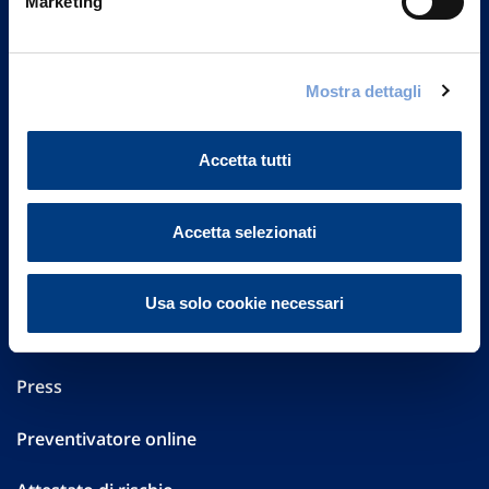
Marketing
Part. IVA 01329510158
FAQ
Mostra dettagli
Governance
Accetta tutti
Investor Relations
Altre informazioni
Accetta selezionati
Sostenibilità
Usa solo cookie necessari
Performances
Press
Preventivatore online