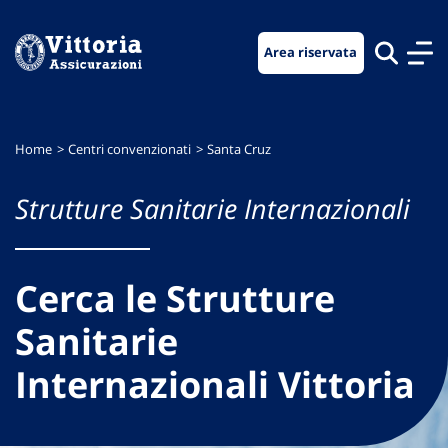
Vai
Vai
Vai
al
al
al
Area riservata
menu
contenuto
footer
di
principale
navigazione
Home
Centri convenzionati
Santa Cruz
Strutture Sanitarie Internazionali
Cerca le Strutture
Sanitarie
Internazionali Vittoria