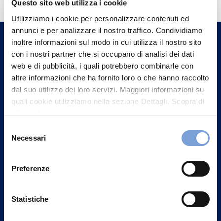
informazioni?
Questo sito web utilizza i cookie
Trova l'Agenzia più vicina a te e parla con
Utilizziamo i cookie per personalizzare contenuti ed
un nostro Agente.
annunci e per analizzare il nostro traffico. Condividiamo
inoltre informazioni sul modo in cui utilizza il nostro sito
con i nostri partner che si occupano di analisi dei dati
Contattaci
web e di pubblicità, i quali potrebbero combinarle con
altre informazioni che ha fornito loro o che hanno raccolto
dal suo utilizzo dei loro servizi. Maggiori informazioni su
quali cookie utilizziamo nella sezione Dettagli. Scopra di
più su chi siamo, come può contattarci e come trattiamo i
dati personali nella nostra Informativa sulla privacy che
Selezione
può trovare nel footer del sito nella sezione "Informativa
Necessari
del
Privacy del sito".
consenso
Preferenze
Statistiche
Vittoria Assicurazioni S.p.A.