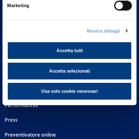
Via Ignazio Gardella, 2
Marketing
20149 Milano
Part. IVA 01329510158
FAQ
Mostra dettagli
Governance
Accetta tutti
Investor Relations
Accetta selezionati
Altre informazioni
Sostenibilità
Usa solo cookie necessari
Performances
Press
Preventivatore online