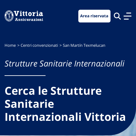
Vai
Vai
Vai
al
al
al
Area riservata
menu
contenuto
footer
di
principale
navigazione
Home
Centri convenzionati
San Martín Texmelucan
Strutture Sanitarie Internazionali
Cerca le Strutture
Sanitarie
Internazionali Vittoria