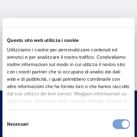
Questo sito web utilizza i cookie
Utilizziamo i cookie per personalizzare contenuti ed
annunci e per analizzare il nostro traffico. Condividiamo
Hai bisogno di
inoltre informazioni sul modo in cui utilizza il nostro sito
con i nostri partner che si occupano di analisi dei dati
informazioni?
web e di pubblicità, i quali potrebbero combinarle con
Trova l'Agenzia più vicina a te e parla con
altre informazioni che ha fornito loro o che hanno raccolto
dal suo utilizzo dei loro servizi. Maggiori informazioni su
un nostro Agente.
quali cookie utilizziamo nella sezione Dettagli. Scopra di
più su chi siamo, come può contattarci e come trattiamo i
Contattaci
dati personali nella nostra Informativa sulla privacy che
Selezione
può trovare nel footer del sito nella sezione "Informativa
Necessari
del
Privacy del sito".
consenso