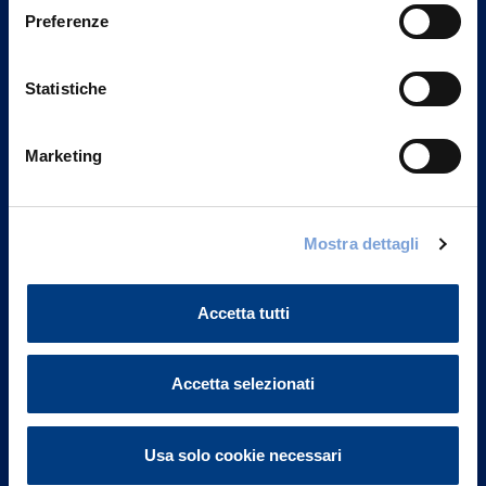
Preferenze
Statistiche
Marketing
Mostra dettagli
Vittoria Assicurazioni S.p.A.
Via Ignazio Gardella, 2
20149 Milano
Accetta tutti
Part. IVA 01329510158
FAQ
Accetta selezionati
Governance
Usa solo cookie necessari
Investor Relations