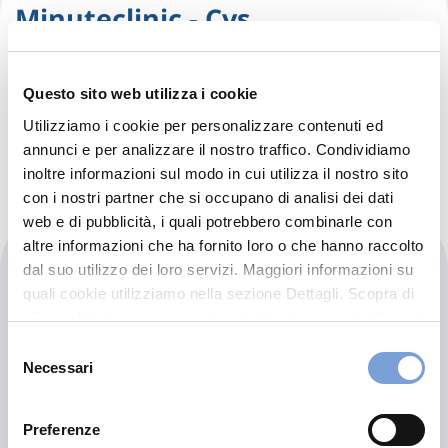
Minuteclinic - Cvs
5301 Alamo Pkwy, San Antonio, 78253, Texas, Usa
Questo sito web utilizza i cookie
San Antonio (1F)
Utilizziamo i cookie per personalizzare contenuti ed
Indicazioni
annunci e per analizzare il nostro traffico. Condividiamo
inoltre informazioni sul modo in cui utilizza il nostro sito
con i nostri partner che si occupano di analisi dei dati
web e di pubblicità, i quali potrebbero combinarle con
altre informazioni che ha fornito loro o che hanno raccolto
Minuteclinic - Cvs
dal suo utilizzo dei loro servizi. Maggiori informazioni su
quali cookie utilizziamo nella sezione Dettagli. Scopra di
più su chi siamo, come può contattarci e come trattiamo i
22202 Bulverde Rd, San Antonio, 78261, Texas, Usa
dati personali nella nostra Informativa sulla privacy che
Selezione
San Antonio (1F)
può trovare nel footer del sito nella sezione "Informativa
Necessari
del
Indicazioni
Privacy del sito".
consenso
Preferenze