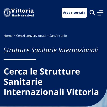
Vai
Vai
Vai
al
al
al
Area riservata
menu
contenuto
footer
di
principale
navigazione
Home
Centri convenzionati
San Antonio
Strutture Sanitarie Internazionali
Cerca le Strutture
Sanitarie
Internazionali Vittoria