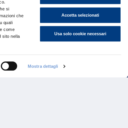
co.
he si
Accetta selezionati
ormazioni che
u quali
i e come
Usa solo cookie necessari
 sito nella
Programma di Fidelizzazione
Mostra dettagli
Reclami
Inadempimenti AAS
Parità di trattamento
Prodotti Partner e Specialisti