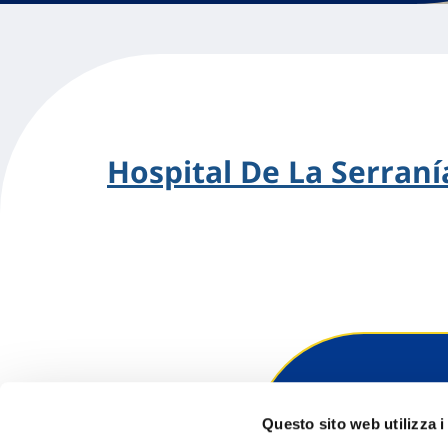
Hospital De La Serraní
Hai bi
Questo sito web utilizza i
Trova l'A