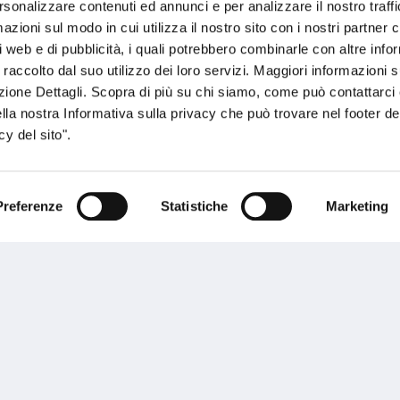
rsonalizzare contenuti ed annunci e per analizzare il nostro traffi
ente.
zioni sul modo in cui utilizza il nostro sito con i nostri partner c
i web e di pubblicità, i quali potrebbero combinarle con altre inf
 raccolto dal suo utilizzo dei loro servizi. Maggiori informazioni s
ezione Dettagli. Scopra di più su chi siamo, come può contattarc
ella nostra Informativa sulla privacy che può trovare nel footer del
y del sito".
Performances
Preferenze
Statistiche
Marketing
rnance
Press
tor Relations
Preventivatore online
 informazioni
Attestato di rischio
ibilità
Assistenza clienti