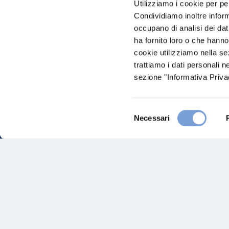
Utilizziamo i cookie per pe
nostro Ag
Condividiamo inoltre informa
occupano di analisi dei dat
ha fornito loro o che hanno
cookie utilizziamo nella s
trattiamo i dati personali n
sezione "Informativa Privac
Selezione
FAQ
Necessari
del
consenso
Gove
Vittoria Assicurazioni S.p.A.
Via Ignazio Gardella, 2
Inves
20149 Milano
Part. IVA 01329510158
Altre
Sosten