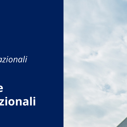
azionali
e
zionali