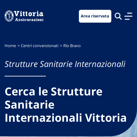
Vai
Vai
Vai
al
al
al
Area riservata
menu
contenuto
footer
di
principale
navigazione
Home
Centri convenzionati
Río Bravo
Strutture Sanitarie Internazionali
Cerca le Strutture
Sanitarie
Internazionali Vittoria