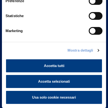
Preferenze
Statistiche
Marketing
Vittoria Assicurazioni S.p.A.
Mostra dettagli
Via Ignazio Gardella, 2
20149 Milano
Part. IVA 01329510158
Accetta tutti
FAQ
Accetta selezionati
Governance
Usa solo cookie necessari
Investor Relations