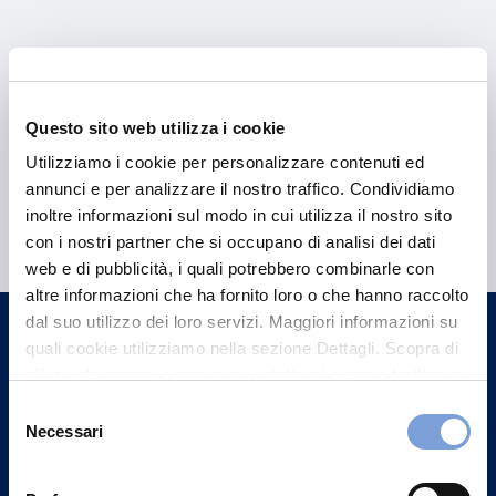
Questo sito web utilizza i cookie
Utilizziamo i cookie per personalizzare contenuti ed
annunci e per analizzare il nostro traffico. Condividiamo
Hai bisogno di
inoltre informazioni sul modo in cui utilizza il nostro sito
informazioni?
con i nostri partner che si occupano di analisi dei dati
web e di pubblicità, i quali potrebbero combinarle con
Trova l'Agenzia più vicina a te e parla con
altre informazioni che ha fornito loro o che hanno raccolto
un nostro Agente.
dal suo utilizzo dei loro servizi. Maggiori informazioni su
quali cookie utilizziamo nella sezione Dettagli. Scopra di
Contattaci
più su chi siamo, come può contattarci e come trattiamo i
dati personali nella nostra Informativa sulla privacy che
Selezione
può trovare nel footer del sito nella sezione "Informativa
Necessari
del
Privacy del sito".
consenso