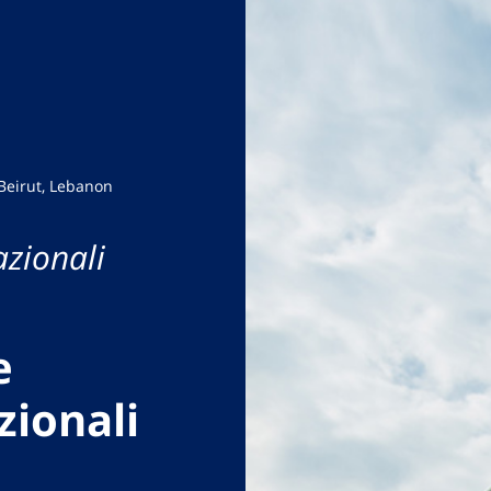
Beirut, Lebanon
azionali
e
zionali