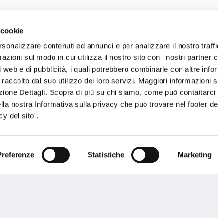
 cookie
sogno di informazioni?
rsonalizzare contenuti ed annunci e per analizzare il nostro traffi
zioni sul modo in cui utilizza il nostro sito con i nostri partner c
genzia più vicina a te e parla con un
C
i web e di pubblicità, i quali potrebbero combinarle con altre inf
ente.
 raccolto dal suo utilizzo dei loro servizi. Maggiori informazioni s
ezione Dettagli. Scopra di più su chi siamo, come può contattarc
ella nostra Informativa sulla privacy che può trovare nel footer del
y del sito".
Preferenze
Statistiche
Marketing
Performances
rnance
Press