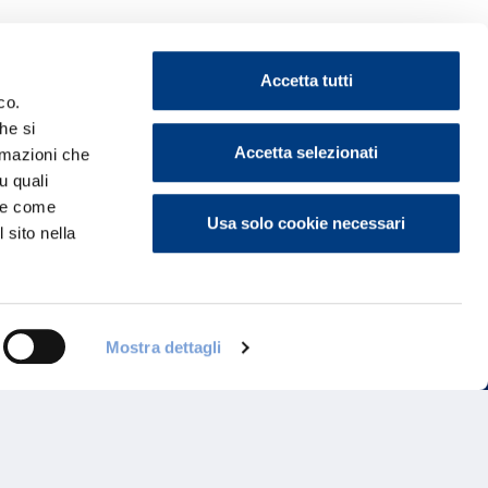
Accetta tutti
co.
he si
ontattaci
Accetta selezionati
ormazioni che
u quali
i e come
Usa solo cookie necessari
 sito nella
Mostra dettagli
Programma di Fidelizzazione
Reclami