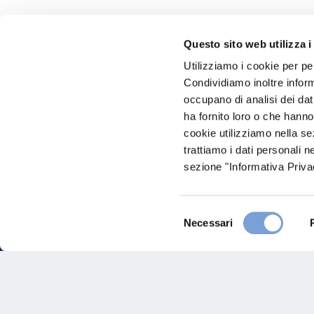
Questo sito web utilizza i
Hai bi
Utilizziamo i cookie per pe
Condividiamo inoltre informa
Trova l'A
occupano di analisi dei dat
nostro Ag
ha fornito loro o che hanno
cookie utilizziamo nella s
trattiamo i dati personali n
sezione "Informativa Privac
Selezione
Necessari
del
consenso
FAQ
Gove