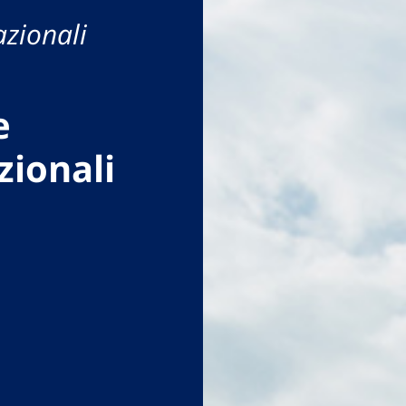
azionali
e
zionali