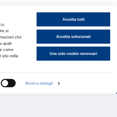
Accetta tutti
co.
he si
ontattaci
Accetta selezionati
ormazioni che
u quali
i e come
Usa solo cookie necessari
 sito nella
Mostra dettagli
Programma di Fidelizzazione
Reclami