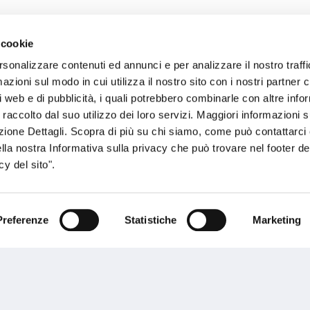
 cookie
sogno di informazioni?
rsonalizzare contenuti ed annunci e per analizzare il nostro traffi
zioni sul modo in cui utilizza il nostro sito con i nostri partner c
genzia più vicina a te e parla con un
C
i web e di pubblicità, i quali potrebbero combinarle con altre inf
ente.
 raccolto dal suo utilizzo dei loro servizi. Maggiori informazioni s
ezione Dettagli. Scopra di più su chi siamo, come può contattarc
ella nostra Informativa sulla privacy che può trovare nel footer del
y del sito".
Preferenze
Statistiche
Marketing
Performances
rnance
Press