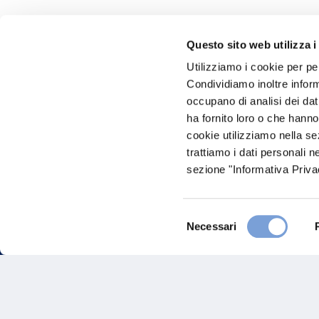
Questo sito web utilizza i
Hai bi
Utilizziamo i cookie per pe
Condividiamo inoltre informa
Trova l'A
occupano di analisi dei dat
nostro Ag
ha fornito loro o che hanno
cookie utilizziamo nella s
trattiamo i dati personali n
sezione "Informativa Privac
Selezione
Necessari
del
consenso
FAQ
Gove