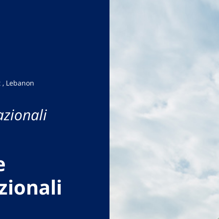
t , Lebanon
azionali
e
zionali