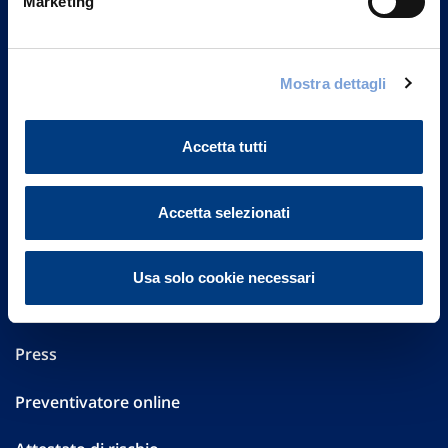
Marketing
Part. IVA 01329510158
FAQ
Mostra dettagli
Governance
Accetta tutti
Investor Relations
Altre informazioni
Accetta selezionati
Sostenibilità
Usa solo cookie necessari
Performances
Press
Preventivatore online