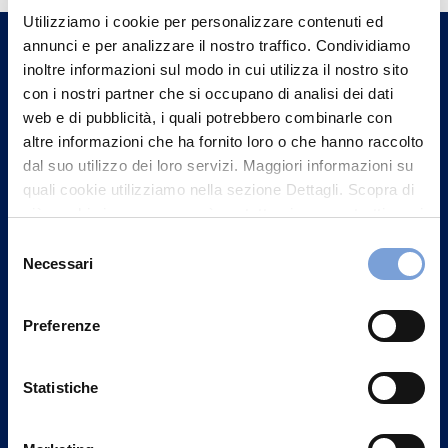
Utilizziamo i cookie per personalizzare contenuti ed
un nostro Agente.
annunci e per analizzare il nostro traffico. Condividiamo
inoltre informazioni sul modo in cui utilizza il nostro sito
Contattaci
con i nostri partner che si occupano di analisi dei dati
web e di pubblicità, i quali potrebbero combinarle con
altre informazioni che ha fornito loro o che hanno raccolto
dal suo utilizzo dei loro servizi. Maggiori informazioni su
quali cookie utilizziamo nella sezione Dettagli. Scopra di
più su chi siamo, come può contattarci e come trattiamo i
dati personali nella nostra Informativa sulla privacy che
Selezione
può trovare nel footer del sito nella sezione "Informativa
Necessari
del
Privacy del sito".
consenso
Preferenze
Statistiche
Vittoria Assicurazioni S.p.A.
Via Ignazio Gardella, 2
20149 Milano