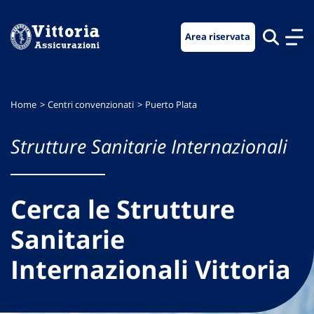
Vai
Vai
Vai
al
al
al
Area riservata
menu
contenuto
footer
di
principale
navigazione
Home
Centri convenzionati
Puerto Plata
Strutture Sanitarie Internazionali
Cerca le Strutture
Sanitarie
Internazionali Vittoria