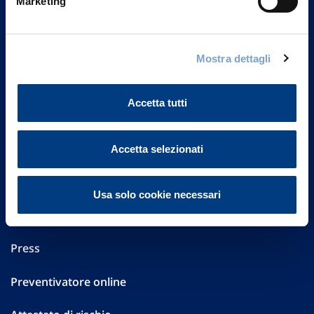
Marketing
Part. IVA 01329510158
FAQ
Mostra dettagli
Governance
Accetta tutti
Investor Relations
Altre informazioni
Accetta selezionati
Sostenibilità
Usa solo cookie necessari
Performances
Press
Preventivatore online