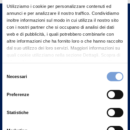
Utilizziamo i cookie per personalizzare contenuti ed
un nostro Agente.
annunci e per analizzare il nostro traffico. Condividiamo
inoltre informazioni sul modo in cui utilizza il nostro sito
Contattaci
con i nostri partner che si occupano di analisi dei dati
web e di pubblicità, i quali potrebbero combinarle con
altre informazioni che ha fornito loro o che hanno raccolto
dal suo utilizzo dei loro servizi. Maggiori informazioni su
quali cookie utilizziamo nella sezione Dettagli. Scopra di
più su chi siamo, come può contattarci e come trattiamo i
dati personali nella nostra Informativa sulla privacy che
Selezione
può trovare nel footer del sito nella sezione "Informativa
Necessari
del
Privacy del sito".
consenso
Preferenze
Statistiche
Vittoria Assicurazioni S.p.A.
Via Ignazio Gardella, 2
20149 Milano