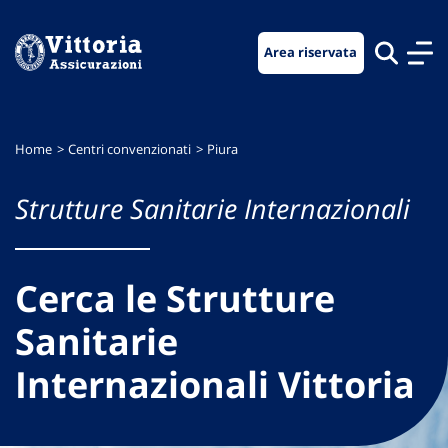
Vai
Vai
Vai
al
al
al
Area riservata
menu
contenuto
footer
di
principale
navigazione
Home
Centri convenzionati
Piura
Strutture Sanitarie Internazionali
Cerca le Strutture
Sanitarie
Internazionali Vittoria