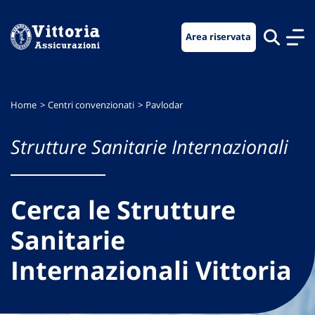
Vai
Vai
Vai
al
al
al
Area riservata
menu
contenuto
footer
di
principale
navigazione
Home
Centri convenzionati
Pavlodar
Strutture Sanitarie Internazionali
Cerca le Strutture
Sanitarie
Internazionali Vittoria