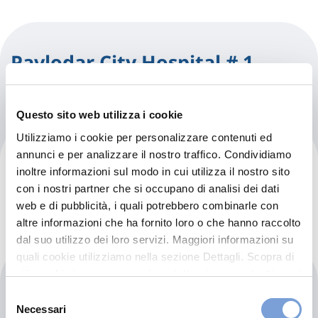
Pavlodar City Hospital # 1
Questo sito web utilizza i cookie
Utilizziamo i cookie per personalizzare contenuti ed
Pavlodar Regional Dental
annunci e per analizzare il nostro traffico. Condividiamo
inoltre informazioni sul modo in cui utilizza il nostro sito
Polyclinic
con i nostri partner che si occupano di analisi dei dati
web e di pubblicità, i quali potrebbero combinarle con
altre informazioni che ha fornito loro o che hanno raccolto
dal suo utilizzo dei loro servizi. Maggiori informazioni su
quali cookie utilizziamo nella sezione Dettagli. Scopra di
più su chi siamo, come può contattarci e come trattiamo i
Pavlodar Regional Diagnostic
dati personali nella nostra Informativa sulla privacy che
Selezione
Center
può trovare nel footer del sito nella sezione "Informativa
Necessari
del