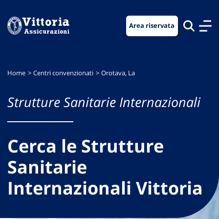
Vai
Vai
Vai
al
al
al
Area riservata
menu
contenuto
footer
di
principale
navigazione
Home
Centri convenzionati
Orotava, La
Strutture Sanitarie Internazionali
Cerca le Strutture
Sanitarie
Internazionali Vittoria