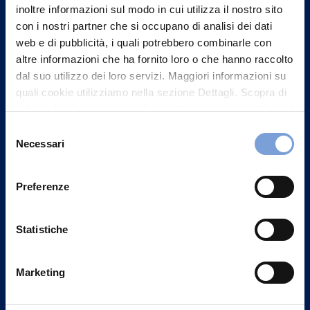
inoltre informazioni sul modo in cui utilizza il nostro sito
con i nostri partner che si occupano di analisi dei dati
web e di pubblicità, i quali potrebbero combinarle con
altre informazioni che ha fornito loro o che hanno raccolto
dal suo utilizzo dei loro servizi. Maggiori informazioni su
quali cookie utilizziamo nella sezione Dettagli. Scopra di
più su chi siamo, come può contattarci e come trattiamo i
dati personali nella nostra Informativa sulla privacy che
Selezione
può trovare nel footer del sito nella sezione "Informativa
Necessari
del
Privacy del sito".
consenso
Preferenze
Vittoria Assicurazioni S.p.A.
Via Ignazio Gardella, 2
20149 Milano
Statistiche
Part. IVA 01329510158
Marketing
FAQ