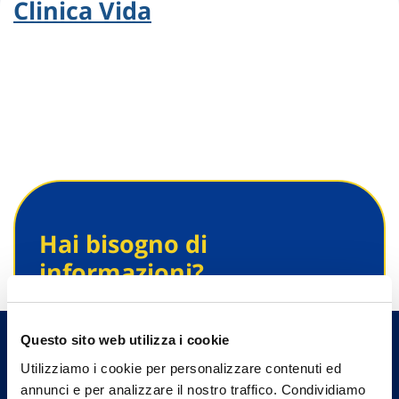
Clinica Vida
Hai bisogno di
informazioni?
Trova l'Agenzia più vicina a te e parla con
un nostro Agente.
Questo sito web utilizza i cookie
Utilizziamo i cookie per personalizzare contenuti ed
Contattaci
annunci e per analizzare il nostro traffico. Condividiamo