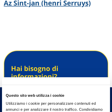
Az Sint-jan (henri Serruys)
Hai bisogno di
informazioni?
Trova l'Agenzia più vicina a te e parla con
un nostro Agente.
Questo sito web utilizza i cookie
Utilizziamo i cookie per personalizzare contenuti ed
Contattaci
annunci e per analizzare il nostro traffico. Condividiamo