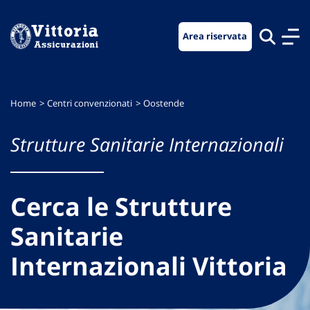
Vai
Vai
Vai
al
al
al
Area riservata
menu
contenuto
footer
di
principale
navigazione
Home
Centri convenzionati
Oostende
Strutture Sanitarie Internazionali
Cerca le Strutture
Sanitarie
Internazionali Vittoria