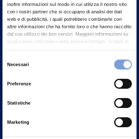
inoltre informazioni sul modo in cui utilizza il nostro sito
con i nostri partner che si occupano di analisi dei dati
web e di pubblicità, i quali potrebbero combinarle con
altre informazioni che ha fornito loro o che hanno raccolto
dal suo utilizzo dei loro servizi. Maggiori informazioni su
quali cookie utilizziamo nella sezione Dettagli. Scopra di
più su chi siamo, come può contattarci e come trattiamo i
dati personali nella nostra Informativa sulla privacy che
Selezione
può trovare nel footer del sito nella sezione "Informativa
Necessari
del
Privacy del sito".
consenso
Preferenze
Vittoria Assicurazioni S.p.A.
Via Ignazio Gardella, 2
20149 Milano
Statistiche
Part. IVA 01329510158
Marketing
FAQ