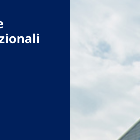
e
zionali