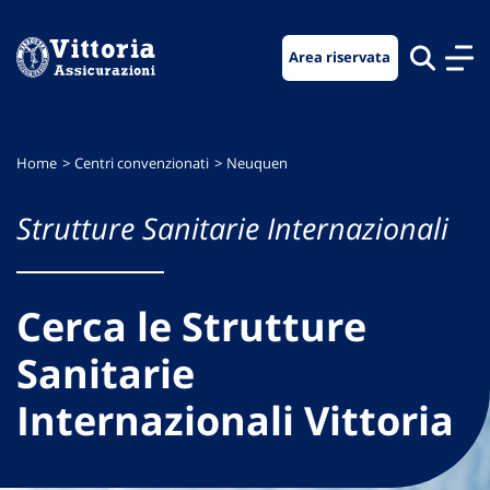
Vai
Vai
Vai
al
al
al
Area riservata
menu
contenuto
footer
di
principale
navigazione
Home
Centri convenzionati
Neuquen
Strutture Sanitarie Internazionali
Cerca le Strutture
Sanitarie
Internazionali Vittoria