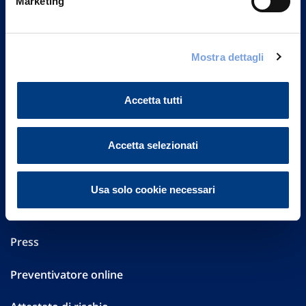
Marketing
Part. IVA 01329510158
FAQ
Mostra dettagli
Governance
Accetta tutti
Investor Relations
Altre informazioni
Accetta selezionati
Sostenibilità
Usa solo cookie necessari
Performances
Press
Preventivatore online