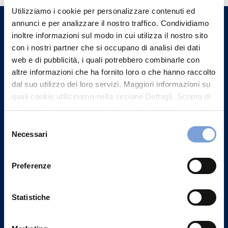
Utilizziamo i cookie per personalizzare contenuti ed
un nostro Agente.
annunci e per analizzare il nostro traffico. Condividiamo
inoltre informazioni sul modo in cui utilizza il nostro sito
Contattaci
con i nostri partner che si occupano di analisi dei dati
web e di pubblicità, i quali potrebbero combinarle con
altre informazioni che ha fornito loro o che hanno raccolto
dal suo utilizzo dei loro servizi. Maggiori informazioni su
quali cookie utilizziamo nella sezione Dettagli. Scopra di
più su chi siamo, come può contattarci e come trattiamo i
dati personali nella nostra Informativa sulla privacy che
Selezione
può trovare nel footer del sito nella sezione "Informativa
Necessari
del
Privacy del sito".
consenso
Preferenze
Statistiche
Vittoria Assicurazioni S.p.A.
Via Ignazio Gardella, 2
20149 Milano