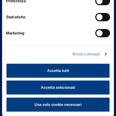
Preferenze
Statistiche
Marketing
Vittoria Assicurazioni S.p.A.
Mostra dettagli
Via Ignazio Gardella, 2
20149 Milano
Part. IVA 01329510158
Accetta tutti
FAQ
Accetta selezionati
Governance
Usa solo cookie necessari
Investor Relations