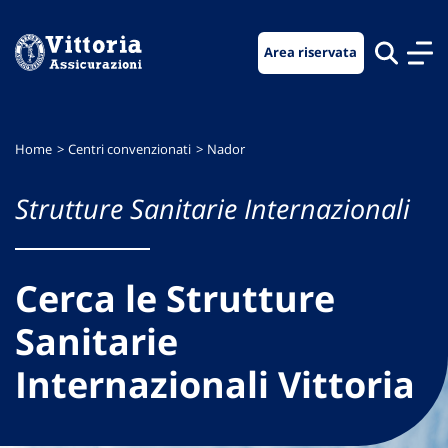
Vai
Vai
Vai
al
al
al
Area riservata
menu
contenuto
footer
di
principale
navigazione
Home
Centri convenzionati
Nador
Strutture Sanitarie Internazionali
Cerca le Strutture
Sanitarie
Internazionali Vittoria