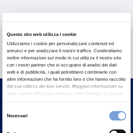
Questo sito web utilizza i cookie
Utilizziamo i cookie per personalizzare contenuti ed
annunci e per analizzare il nostro traffico. Condividiamo
Hai bisogno di
inoltre informazioni sul modo in cui utilizza il nostro sito
informazioni?
con i nostri partner che si occupano di analisi dei dati
web e di pubblicità, i quali potrebbero combinarle con
Trova l'Agenzia più vicina a te e parla con
altre informazioni che ha fornito loro o che hanno raccolto
un nostro Agente.
dal suo utilizzo dei loro servizi. Maggiori informazioni su
quali cookie utilizziamo nella sezione Dettagli. Scopra di
Contattaci
più su chi siamo, come può contattarci e come trattiamo i
dati personali nella nostra Informativa sulla privacy che
Selezione
può trovare nel footer del sito nella sezione "Informativa
Necessari
del
Privacy del sito".
consenso