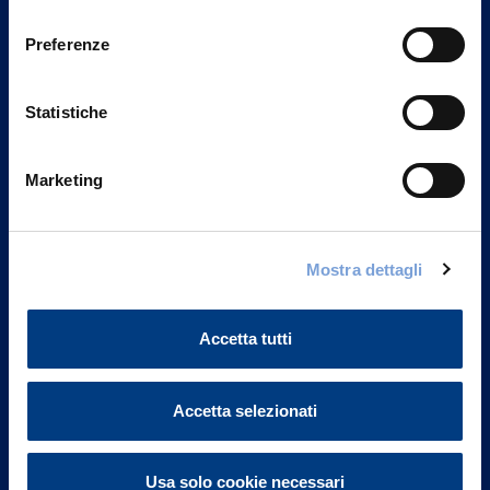
Privacy del sito".
consenso
Preferenze
Statistiche
Marketing
Mostra dettagli
Vittoria Assicurazioni S.p.A.
Via Ignazio Gardella, 2
Accetta tutti
20149 Milano
Part. IVA 01329510158
Accetta selezionati
FAQ
Governance
Usa solo cookie necessari