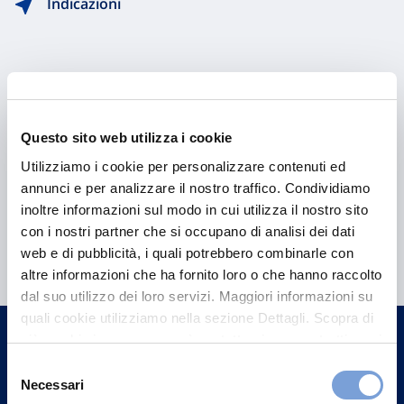
Indicazioni
Questo sito web utilizza i cookie
Utilizziamo i cookie per personalizzare contenuti ed
annunci e per analizzare il nostro traffico. Condividiamo
inoltre informazioni sul modo in cui utilizza il nostro sito
Hai bisogno di
con i nostri partner che si occupano di analisi dei dati
web e di pubblicità, i quali potrebbero combinarle con
informazioni?
altre informazioni che ha fornito loro o che hanno raccolto
Trova l'Agenzia più vicina a te e parla con
dal suo utilizzo dei loro servizi. Maggiori informazioni su
un nostro Agente.
quali cookie utilizziamo nella sezione Dettagli. Scopra di
più su chi siamo, come può contattarci e come trattiamo i
dati personali nella nostra Informativa sulla privacy che
Selezione
Contattaci
può trovare nel footer del sito nella sezione "Informativa
Necessari
del