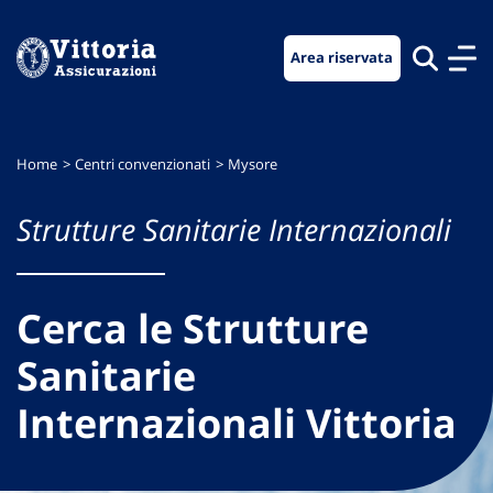
Vai
Vai
Vai
al
al
al
Area riservata
menu
contenuto
footer
di
principale
navigazione
Home
Centri convenzionati
Mysore
Strutture Sanitarie Internazionali
Cerca le Strutture
Sanitarie
Internazionali Vittoria