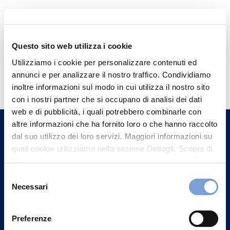
Questo sito web utilizza i cookie
Utilizziamo i cookie per personalizzare contenuti ed
Hai bisogno di
annunci e per analizzare il nostro traffico. Condividiamo
informazioni?
inoltre informazioni sul modo in cui utilizza il nostro sito
con i nostri partner che si occupano di analisi dei dati
Trova l'Agenzia più vicina a te e parla con
web e di pubblicità, i quali potrebbero combinarle con
un nostro Agente.
altre informazioni che ha fornito loro o che hanno raccolto
dal suo utilizzo dei loro servizi. Maggiori informazioni su
Contattaci
quali cookie utilizziamo nella sezione Dettagli. Scopra di
più su chi siamo, come può contattarci e come trattiamo i
dati personali nella nostra Informativa sulla privacy che
Selezione
può trovare nel footer del sito nella sezione "Informativa
Necessari
del
Privacy del sito".
consenso
Preferenze