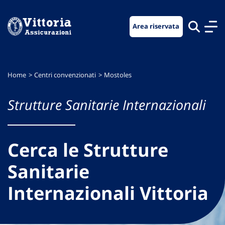
Vai
Vai
Vai
al
al
al
Area riservata
menu
contenuto
footer
di
principale
navigazione
Home
Centri convenzionati
Mostoles
Strutture Sanitarie Internazionali
Cerca le Strutture
Sanitarie
Internazionali Vittoria