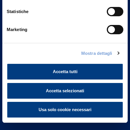
Statistiche
Marketing
Vittoria Assicurazioni S.p.A.
Via Ignazio Gardella, 2
Mostra dettagli
20149 Milano
Part. IVA 01329510158
Accetta tutti
FAQ
Governance
Accetta selezionati
Investor Relations
Usa solo cookie necessari
Altre informazioni