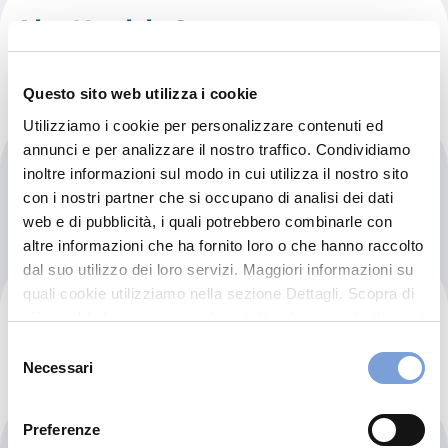
Abc Health Center
Questo sito web utilizza i cookie
Utilizziamo i cookie per personalizzare contenuti ed
annunci e per analizzare il nostro traffico. Condividiamo
Abd Stoma-bis Dental Clinic
inoltre informazioni sul modo in cui utilizza il nostro sito
con i nostri partner che si occupano di analisi dei dati
web e di pubblicità, i quali potrebbero combinarle con
altre informazioni che ha fornito loro o che hanno raccolto
dal suo utilizzo dei loro servizi. Maggiori informazioni su
quali cookie utilizziamo nella sezione Dettagli. Scopra di
Abdrakhmanova Pharmacy
più su chi siamo, come può contattarci e come trattiamo i
dati personali nella nostra Informativa sulla privacy che
Selezione
può trovare nel footer del sito nella sezione "Informativa
Necessari
del
Privacy del sito".
consenso
Preferenze