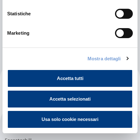
Abdul Majeed
Statistiche
------
Baghdad (3D)
Marketing
Indicazioni
Mostra dettagli
Aberdeen Hospital
Accetta tutti
Accetta selezionati
Usa solo cookie necessari
Aberdeen Royal Infirmary