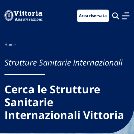
Vai
Vai
Vai
al
al
al
Area riservata
menu
contenuto
footer
di
principale
navigazione
Home
Strutture Sanitarie Internazionali
Cerca le Strutture
Sanitarie
Internazionali Vittoria