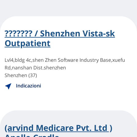
??????? / Shenzhen Vista-sk
Outpatient
Lvl4,bldg 4c,shen Zhen Software Industry Base,xuefu
Rd,nanshan Dist.shenzhen
Shenzhen (37)
Indicazioni
(arvind Medicare Pvt. Ltd )