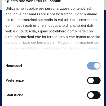
Questo sito web utilizza i cookie
Trova l'Agenzia più vicina a te e parla con
Utilizziamo i cookie per personalizzare contenuti ed
un nostro Agente.
annunci e per analizzare il nostro traffico. Condividiamo
inoltre informazioni sul modo in cui utilizza il nostro sito
con i nostri partner che si occupano di analisi dei dati
Contattaci
web e di pubblicità, i quali potrebbero combinarle con
altre informazioni che ha fornito loro o che hanno raccolto
dal suo utilizzo dei loro servizi. Maggiori informazioni su
quali cookie utilizziamo nella sezione Dettagli. Scopra di
più su chi siamo, come può contattarci e come trattiamo i
dati personali nella nostra Informativa sulla privacy che
Selezione
può trovare nel footer del sito nella sezione "Informativa
Necessari
del
Privacy del sito".
consenso
Preferenze
Statistiche
Vittoria Assicurazioni S.p.A.
Via Ignazio Gardella, 2