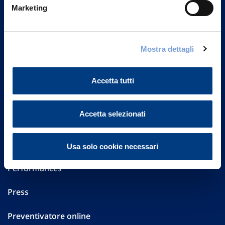
Marketing
20149 Milano
Part. IVA 01329510158
FAQ
Mostra dettagli
Governance
Accetta tutti
Investor Relations
Accetta selezionati
Altre informazioni
Sostenibilità
Usa solo cookie necessari
Performances
Press
Preventivatore online