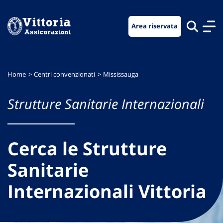
Vai
Vai
Vai
al
al
al
Area riservata
menu
contenuto
footer
di
principale
navigazione
Home
Centri convenzionati
Mississauga
Strutture Sanitarie Internazionali
Cerca le Strutture
Sanitarie
Internazionali Vittoria