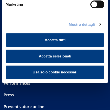
Via Ignazio Gardella, 2
Marketing
20149 Milano
Part. IVA 01329510158
FAQ
Mostra dettagli
Governance
Accetta tutti
Investor Relations
Accetta selezionati
Altre informazioni
Sostenibilità
Usa solo cookie necessari
Performances
Press
Preventivatore online