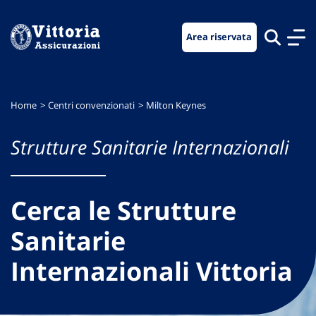
Vai
Vai
Vai
al
al
al
Area riservata
menu
contenuto
footer
di
principale
navigazione
Home
Centri convenzionati
Milton Keynes
Strutture Sanitarie Internazionali
Cerca le Strutture
Sanitarie
Internazionali Vittoria