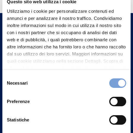
informazioni?
Questo sito web utilizza i cookie
Trova l'Agenzia più vicina a te e parla con
Utilizziamo i cookie per personalizzare contenuti ed
un nostro Agente.
annunci e per analizzare il nostro traffico. Condividiamo
inoltre informazioni sul modo in cui utilizza il nostro sito
con i nostri partner che si occupano di analisi dei dati
Contattaci
web e di pubblicità, i quali potrebbero combinarle con
altre informazioni che ha fornito loro o che hanno raccolto
dal suo utilizzo dei loro servizi. Maggiori informazioni su
quali cookie utilizziamo nella sezione Dettagli. Scopra di
più su chi siamo, come può contattarci e come trattiamo i
dati personali nella nostra Informativa sulla privacy che
Selezione
può trovare nel footer del sito nella sezione "Informativa
Necessari
del
Privacy del sito".
consenso
Preferenze
Statistiche
Vittoria Assicurazioni S.p.A.