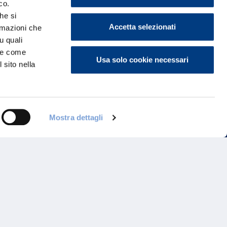
co.
he si
Accetta selezionati
ormazioni che
u quali
i e come
Usa solo cookie necessari
 sito nella
Programma di Fidelizzazione
Mostra dettagli
Reclami
Inadempimenti AAS
Parità di trattamento
Prodotti Partner e Specialisti