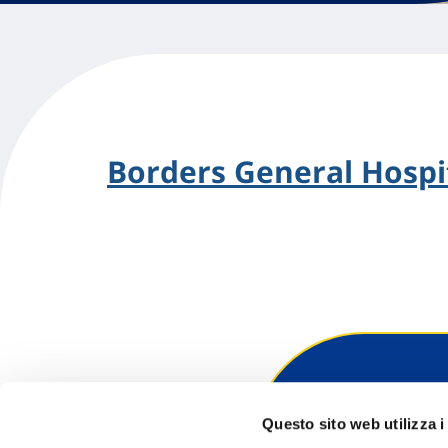
Borders General Hospi
Hai bi
Questo sito web utilizza i
Trova l'A