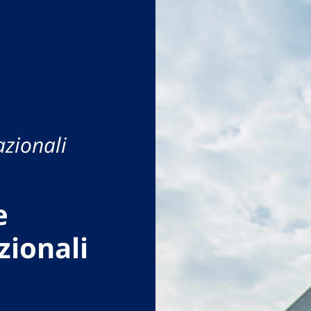
azionali
e
zionali