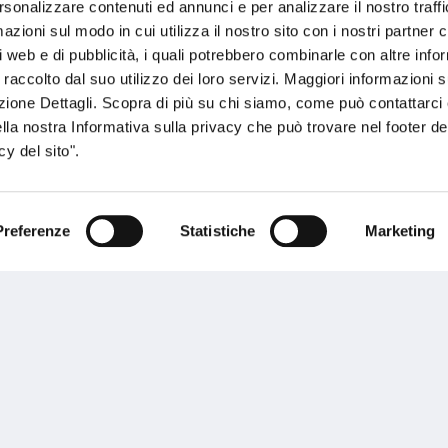
rsonalizzare contenuti ed annunci e per analizzare il nostro traffi
ente.
zioni sul modo in cui utilizza il nostro sito con i nostri partner c
i web e di pubblicità, i quali potrebbero combinarle con altre inf
 raccolto dal suo utilizzo dei loro servizi. Maggiori informazioni s
ezione Dettagli. Scopra di più su chi siamo, come può contattarc
ella nostra Informativa sulla privacy che può trovare nel footer del
y del sito".
Performances
Preferenze
Statistiche
Marketing
rnance
Press
tor Relations
Preventivatore online
 informazioni
Attestato di rischio
ibilità
Assistenza clienti