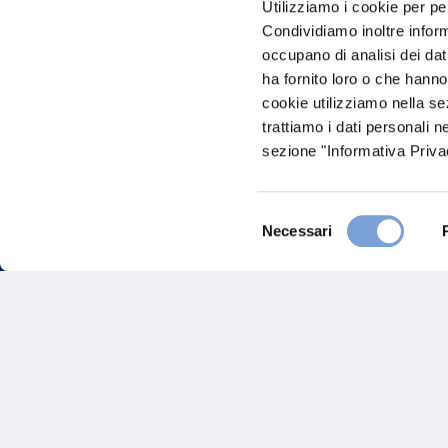
Utilizziamo i cookie per pe
nostro Ag
Condividiamo inoltre informa
occupano di analisi dei dat
ha fornito loro o che hanno
cookie utilizziamo nella s
trattiamo i dati personali n
sezione "Informativa Privac
Selezione
FAQ
Necessari
del
consenso
Gove
Vittoria Assicurazioni S.p.A.
Via Ignazio Gardella, 2
Inves
20149 Milano
Part. IVA 01329510158
Altre
Sosten