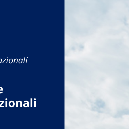
azionali
e
zionali