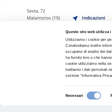
Sexta, 72
Matamoros (19)
Indicazioni
Questo sito web utilizza i
Utilizziamo i cookie per pe
Condividiamo inoltre informa
occupano di analisi dei dat
ha fornito loro o che hanno
cookie utilizziamo nella s
trattiamo i dati personali n
sezione "Informativa Privac
Hospital San Charbel
Selezione
Necessari
Luis Pasteur, S/n
del
consenso
Matamoros (19)
Indicazioni