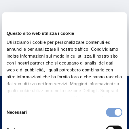
Questo sito web utilizza i cookie
Utilizziamo i cookie per personalizzare contenuti ed
annunci e per analizzare il nostro traffico. Condividiamo
Hai bisogno di
inoltre informazioni sul modo in cui utilizza il nostro sito
informazioni?
con i nostri partner che si occupano di analisi dei dati
web e di pubblicità, i quali potrebbero combinarle con
Trova l'Agenzia più vicina a te e parla con
altre informazioni che ha fornito loro o che hanno raccolto
un nostro Agente.
dal suo utilizzo dei loro servizi. Maggiori informazioni su
quali cookie utilizziamo nella sezione Dettagli. Scopra di
Contattaci
più su chi siamo, come può contattarci e come trattiamo i
dati personali nella nostra Informativa sulla privacy che
Selezione
può trovare nel footer del sito nella sezione "Informativa
Necessari
del
Privacy del sito".
consenso