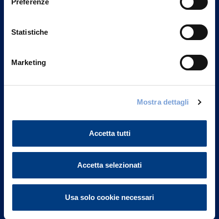
Preferenze
Statistiche
Marketing
Vittoria Assicurazioni S.p.A.
Mostra dettagli
Via Ignazio Gardella, 2
20149 Milano
Part. IVA 01329510158
Accetta tutti
FAQ
Accetta selezionati
Governance
Usa solo cookie necessari
Investor Relations