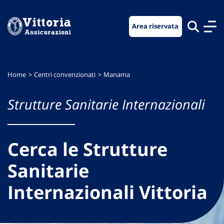
Vai
Vai
Vai
al
al
al
Area riservata
menu
contenuto
footer
di
principale
navigazione
Home
Centri convenzionati
Manama
Strutture Sanitarie Internazionali
Cerca le Strutture
Sanitarie
Internazionali Vittoria