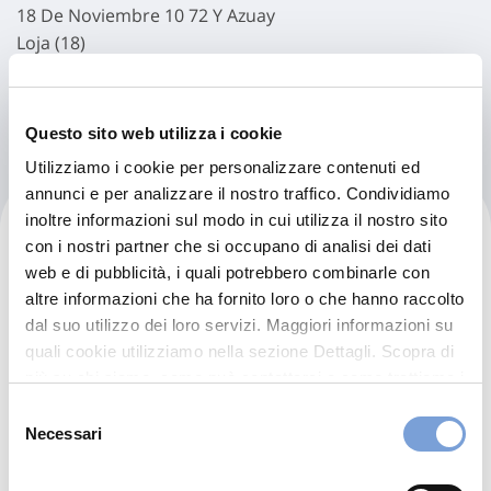
18 De Noviembre 10 72 Y Azuay
Loja (18)
Indicazioni
Questo sito web utilizza i cookie
Utilizziamo i cookie per personalizzare contenuti ed
annunci e per analizzare il nostro traffico. Condividiamo
Hospital Utpl Unidad De
inoltre informazioni sul modo in cui utilizza il nostro sito
con i nostri partner che si occupano di analisi dei dati
Medicina Familiar Utpl
web e di pubblicità, i quali potrebbero combinarle con
Servicios Utpl Cia. Ltda.
altre informazioni che ha fornito loro o che hanno raccolto
dal suo utilizzo dei loro servizi. Maggiori informazioni su
quali cookie utilizziamo nella sezione Dettagli. Scopra di
Jipiro Av. Salvador Bustamante Celi Sn 4 To Y 5to Piso
più su chi siamo, come può contattarci e come trattiamo i
Loja (18)
dati personali nella nostra Informativa sulla privacy che
Selezione
Indicazioni
può trovare nel footer del sito nella sezione "Informativa
Necessari
del
Privacy del sito".
consenso