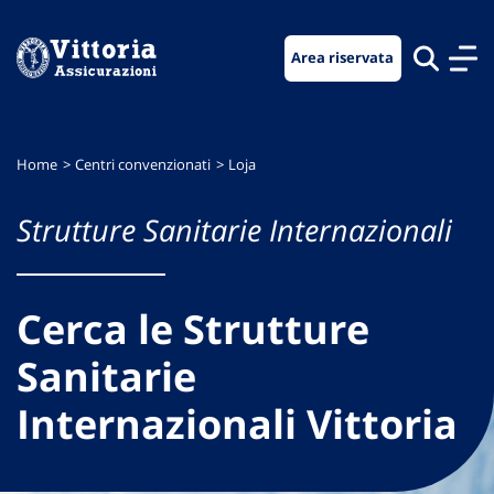
Vai
Vai
Vai
al
al
al
Area riservata
menu
contenuto
footer
di
principale
navigazione
Home
Centri convenzionati
Loja
Strutture Sanitarie Internazionali
Cerca le Strutture
Sanitarie
Internazionali Vittoria