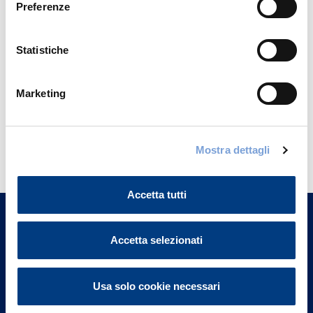
Preferenze
Statistiche
Marketing
Hai bisogno di
Mostra dettagli
informazioni?
Trova l'Agenzia più vicina a te e parla con
Accetta tutti
un nostro Agente.
Accetta selezionati
Contattaci
Usa solo cookie necessari