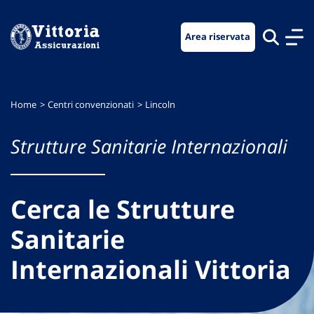
Vai
Vai
Vai
al
al
al
Area riservata
menu
contenuto
footer
di
principale
navigazione
Home
Centri convenzionati
Lincoln
Strutture Sanitarie Internazionali
Cerca le Strutture
Sanitarie
Internazionali Vittoria