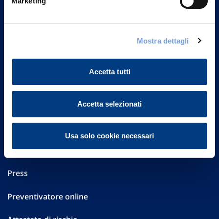
Marketing
Part. IVA 01329510158
FAQ
Mostra dettagli
Governance
Accetta tutti
Investor Relations
Altre informazioni
Accetta selezionati
Sostenibilità
Usa solo cookie necessari
Performances
Press
Preventivatore online