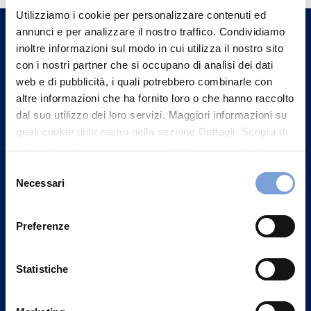
Utilizziamo i cookie per personalizzare contenuti ed
un nostro Agente.
annunci e per analizzare il nostro traffico. Condividiamo
inoltre informazioni sul modo in cui utilizza il nostro sito
Contattaci
con i nostri partner che si occupano di analisi dei dati
web e di pubblicità, i quali potrebbero combinarle con
altre informazioni che ha fornito loro o che hanno raccolto
dal suo utilizzo dei loro servizi. Maggiori informazioni su
quali cookie utilizziamo nella sezione Dettagli. Scopra di
più su chi siamo, come può contattarci e come trattiamo i
dati personali nella nostra Informativa sulla privacy che
Selezione
può trovare nel footer del sito nella sezione "Informativa
Necessari
del
Privacy del sito".
consenso
Preferenze
Statistiche
Vittoria Assicurazioni S.p.A.
Via Ignazio Gardella, 2
20149 Milano