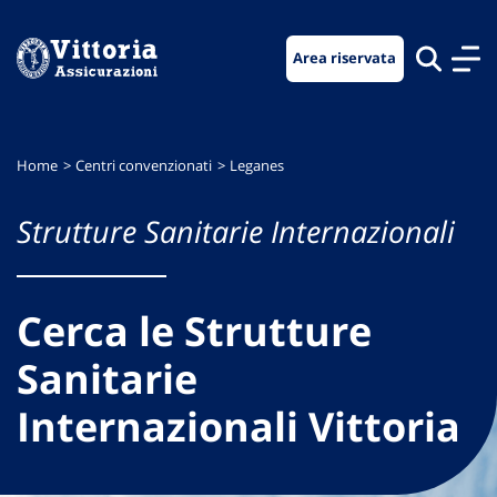
Vai
Vai
Vai
al
al
al
Area riservata
menu
contenuto
footer
di
principale
navigazione
Home
Centri convenzionati
Leganes
Strutture Sanitarie Internazionali
Cerca le Strutture
Sanitarie
Internazionali Vittoria