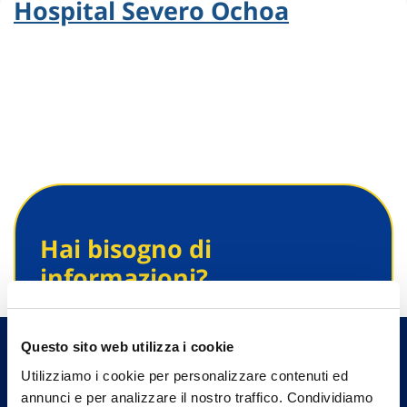
Hospital Severo Ochoa
Hai bisogno di
informazioni?
Trova l'Agenzia più vicina a te e parla con
un nostro Agente.
Questo sito web utilizza i cookie
Utilizziamo i cookie per personalizzare contenuti ed
Contattaci
annunci e per analizzare il nostro traffico. Condividiamo