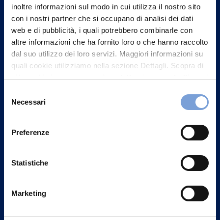
inoltre informazioni sul modo in cui utilizza il nostro sito
con i nostri partner che si occupano di analisi dei dati
web e di pubblicità, i quali potrebbero combinarle con
altre informazioni che ha fornito loro o che hanno raccolto
dal suo utilizzo dei loro servizi. Maggiori informazioni su
quali cookie utilizziamo nella sezione Dettagli. Scopra di
più su chi siamo, come può contattarci e come trattiamo i
dati personali nella nostra Informativa sulla privacy che
Selezione
può trovare nel footer del sito nella sezione "Informativa
Necessari
del
Privacy del sito".
consenso
Preferenze
Vittoria Assicurazioni S.p.A.
Via Ignazio Gardella, 2
20149 Milano
Statistiche
Part. IVA 01329510158
Marketing
FAQ