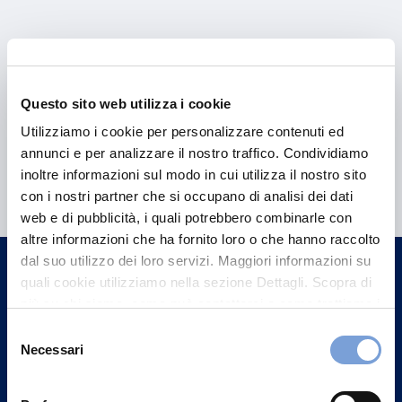
Questo sito web utilizza i cookie
Utilizziamo i cookie per personalizzare contenuti ed
annunci e per analizzare il nostro traffico. Condividiamo
Hai bisogno di
inoltre informazioni sul modo in cui utilizza il nostro sito
informazioni?
con i nostri partner che si occupano di analisi dei dati
web e di pubblicità, i quali potrebbero combinarle con
Trova l'Agenzia più vicina a te e parla con
altre informazioni che ha fornito loro o che hanno raccolto
un nostro Agente.
dal suo utilizzo dei loro servizi. Maggiori informazioni su
quali cookie utilizziamo nella sezione Dettagli. Scopra di
Contattaci
più su chi siamo, come può contattarci e come trattiamo i
dati personali nella nostra Informativa sulla privacy che
Selezione
può trovare nel footer del sito nella sezione "Informativa
Necessari
del
Privacy del sito".
consenso