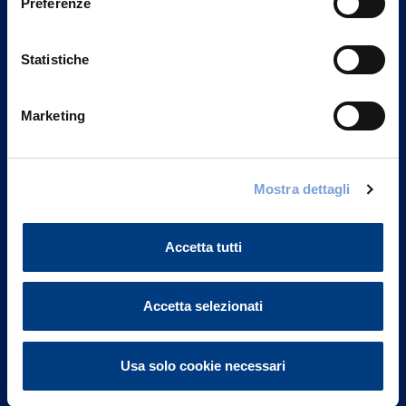
Preferenze
Statistiche
Marketing
Vittoria Assicurazioni S.p.A.
Mostra dettagli
Via Ignazio Gardella, 2
20149 Milano
Part. IVA 01329510158
Accetta tutti
FAQ
Accetta selezionati
Governance
Usa solo cookie necessari
Investor Relations