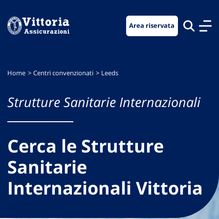
Vai
Vai
Vai
al
al
al
Area riservata
menu
contenuto
footer
di
principale
navigazione
Home
Centri convenzionati
Leeds
Strutture Sanitarie Internazionali
Cerca le Strutture
Sanitarie
Internazionali Vittoria