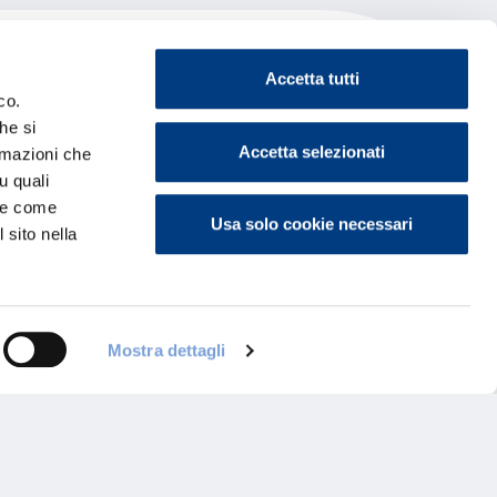
Accetta tutti
co.
he si
Accetta selezionati
ormazioni che
u quali
i e come
Usa solo cookie necessari
 sito nella
Mostra dettagli
ontattaci