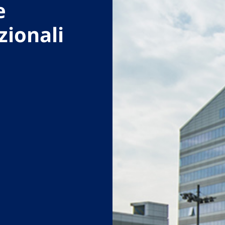
e
zionali