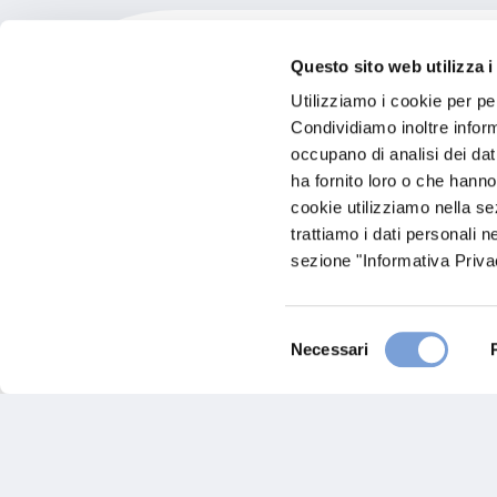
Questo sito web utilizza i
Utilizziamo i cookie per pe
Private Ibni Sina Medi
Condividiamo inoltre informa
occupano di analisi dei dat
ha fornito loro o che hanno
cookie utilizziamo nella s
trattiamo i dati personali n
sezione "Informativa Privac
Selezione
Necessari
del
consenso
Hai bi
Trova l'A
nostro Ag