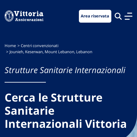
Vai
Vai
Vai
al
al
al
Area riservata
menu
contenuto
footer
di
principale
navigazione
Home
Centri convenzionati
Jounieh, Keserwan, Mount Lebanon, Lebanon
Strutture Sanitarie Internazionali
Cerca le Strutture
Sanitarie
Internazionali Vittoria