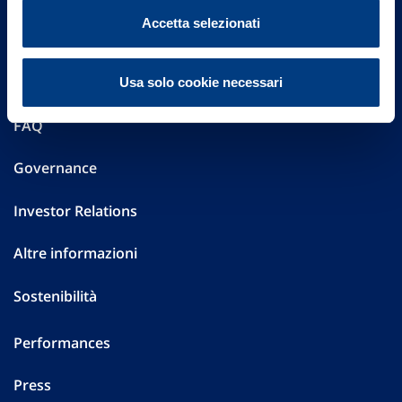
Vittoria Assicurazioni S.p.A.
Accetta selezionati
Via Ignazio Gardella, 2
20149 Milano
Part. IVA 01329510158
Usa solo cookie necessari
FAQ
Governance
Investor Relations
Altre informazioni
Sostenibilità
Performances
Press