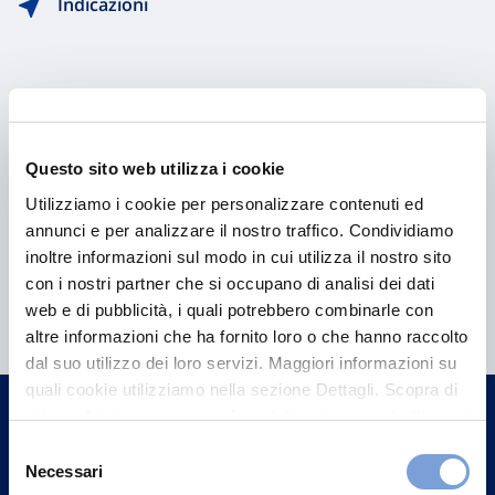
Indicazioni
Questo sito web utilizza i cookie
Utilizziamo i cookie per personalizzare contenuti ed
annunci e per analizzare il nostro traffico. Condividiamo
inoltre informazioni sul modo in cui utilizza il nostro sito
Hai bisogno di
con i nostri partner che si occupano di analisi dei dati
web e di pubblicità, i quali potrebbero combinarle con
informazioni?
altre informazioni che ha fornito loro o che hanno raccolto
Trova l'Agenzia più vicina a te e parla con
dal suo utilizzo dei loro servizi. Maggiori informazioni su
un nostro Agente.
quali cookie utilizziamo nella sezione Dettagli. Scopra di
più su chi siamo, come può contattarci e come trattiamo i
dati personali nella nostra Informativa sulla privacy che
Selezione
Contattaci
può trovare nel footer del sito nella sezione "Informativa
Necessari
del