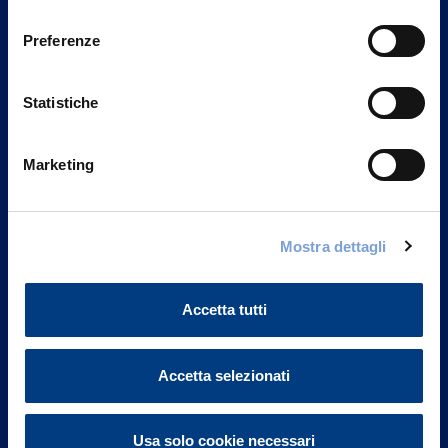
Privacy del sito".
consenso
Preferenze
Statistiche
Marketing
Mostra dettagli
Vittoria Assicurazioni S.p.A.
Via Ignazio Gardella, 2
Accetta tutti
20149 Milano
Part. IVA 01329510158
Accetta selezionati
FAQ
Governance
Usa solo cookie necessari