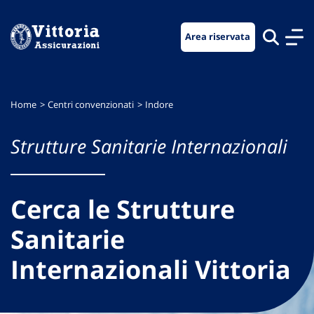
Vai
Vai
Vai
al
al
al
Area riservata
menu
contenuto
footer
di
principale
navigazione
Home
Centri convenzionati
Indore
Strutture Sanitarie Internazionali
Cerca le Strutture
Sanitarie
Internazionali Vittoria