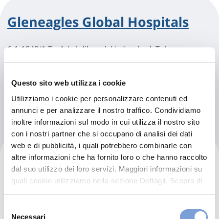
Gleneagles Global Hospitals
6-1-1040/1 To 4, Lakdikapul, Hyderabad, Telangana
500004 Phone: 040 3064 4444
Hyderabad (3C)
Questo sito web utilizza i cookie
Indicazioni
Utilizziamo i cookie per personalizzare contenuti ed
annunci e per analizzare il nostro traffico. Condividiamo
inoltre informazioni sul modo in cui utilizza il nostro sito
con i nostri partner che si occupano di analisi dei dati
web e di pubblicità, i quali potrebbero combinarle con
Rainbow Children’s Hospital
altre informazioni che ha fornito loro o che hanno raccolto
dal suo utilizzo dei loro servizi. Maggiori informazioni su
quali cookie utilizziamo nella sezione Dettagli. Scopra di
Road No. 2, Near Hotel Park Hyatt, Sri Nagar Colony,
più su chi siamo, come può contattarci e come trattiamo i
Kamalapuri Colony, Banjara Hills, Hyderabad,
dati personali nella nostra Informativa sulla privacy che
Selezione
Telangana 500034 Phone: 040 4466 5555
può trovare nel footer del sito nella sezione "Informativa
Necessari
del