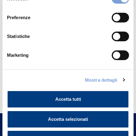
Hyderabad (3C)
Privacy del sito".
consenso
Indicazioni
Preferenze
Statistiche
Marketing
Mostra dettagli
Hai bisogno di
informazioni?
Accetta tutti
Trova l'Agenzia più vicina a te e parla con
un nostro Agente.
Accetta selezionati
Contattaci