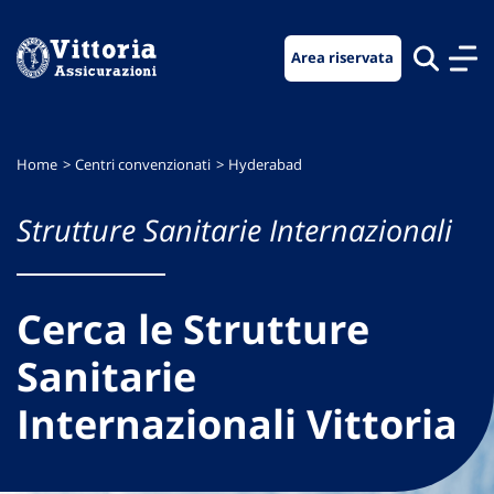
Vai
Vai
Vai
al
al
al
Area riservata
menu
contenuto
footer
di
principale
navigazione
Home
Centri convenzionati
Hyderabad
Strutture Sanitarie Internazionali
Cerca le Strutture
Sanitarie
Internazionali Vittoria