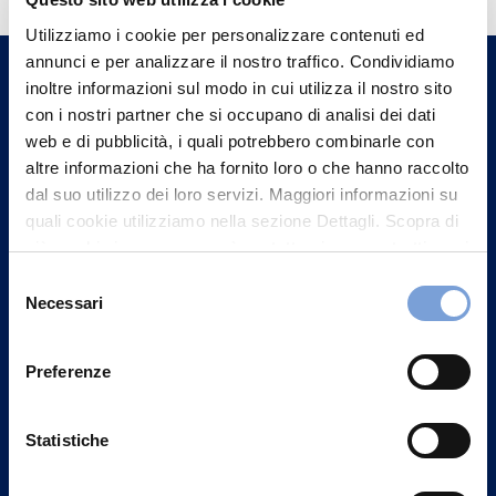
Trova l'Agenzia più vicina a te e parla con
Utilizziamo i cookie per personalizzare contenuti ed
un nostro Agente.
annunci e per analizzare il nostro traffico. Condividiamo
inoltre informazioni sul modo in cui utilizza il nostro sito
Contattaci
con i nostri partner che si occupano di analisi dei dati
web e di pubblicità, i quali potrebbero combinarle con
altre informazioni che ha fornito loro o che hanno raccolto
dal suo utilizzo dei loro servizi. Maggiori informazioni su
quali cookie utilizziamo nella sezione Dettagli. Scopra di
più su chi siamo, come può contattarci e come trattiamo i
dati personali nella nostra Informativa sulla privacy che
Selezione
può trovare nel footer del sito nella sezione "Informativa
Necessari
del
Privacy del sito".
consenso
Preferenze
Statistiche
Vittoria Assicurazioni S.p.A.
Via Ignazio Gardella, 2