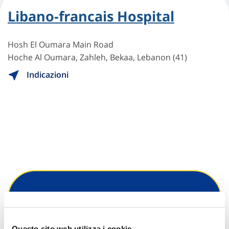
Libano-francais Hospital
Hosh El Oumara Main Road
Hoche Al Oumara, Zahleh, Bekaa, Lebanon (41)
Indicazioni
Hai bisogno di
informazioni?
Questo sito web utilizza i cookie