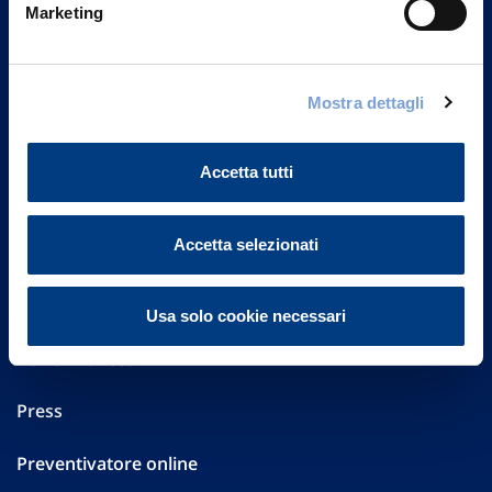
20149 Milano
Marketing
Part. IVA 01329510158
FAQ
Mostra dettagli
Governance
Accetta tutti
Investor Relations
Accetta selezionati
Altre informazioni
Sostenibilità
Usa solo cookie necessari
Performances
Press
Preventivatore online