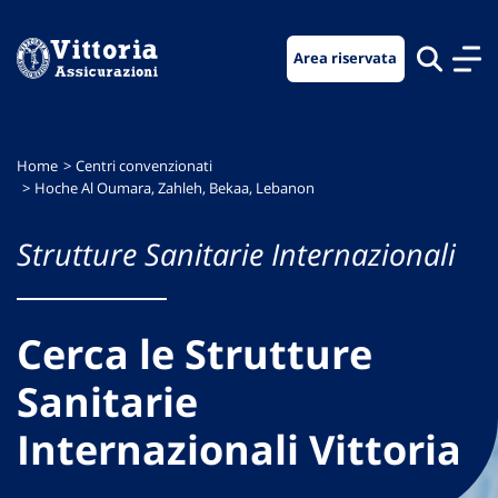
Vai
Vai
Vai
al
al
al
Area riservata
menu
contenuto
footer
di
principale
navigazione
Home
Centri convenzionati
Hoche Al Oumara, Zahleh, Bekaa, Lebanon
Strutture Sanitarie Internazionali
Cerca le Strutture
Sanitarie
Internazionali Vittoria