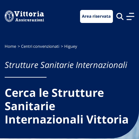
Vai
Vai
Vai
al
al
al
Area riservata
menu
contenuto
footer
di
principale
navigazione
Home
Centri convenzionati
Higuey
Strutture Sanitarie Internazionali
Cerca le Strutture
Sanitarie
Internazionali Vittoria