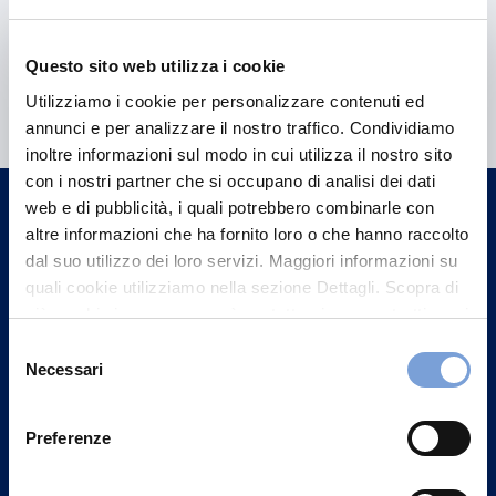
Questo sito web utilizza i cookie
Hai bisogno di
Utilizziamo i cookie per personalizzare contenuti ed
informazioni?
annunci e per analizzare il nostro traffico. Condividiamo
Trova l'Agenzia più vicina a te e parla con
inoltre informazioni sul modo in cui utilizza il nostro sito
con i nostri partner che si occupano di analisi dei dati
un nostro Agente.
web e di pubblicità, i quali potrebbero combinarle con
altre informazioni che ha fornito loro o che hanno raccolto
Contattaci
dal suo utilizzo dei loro servizi. Maggiori informazioni su
quali cookie utilizziamo nella sezione Dettagli. Scopra di
più su chi siamo, come può contattarci e come trattiamo i
dati personali nella nostra Informativa sulla privacy che
Selezione
può trovare nel footer del sito nella sezione "Informativa
Necessari
del
Privacy del sito".
consenso
Preferenze