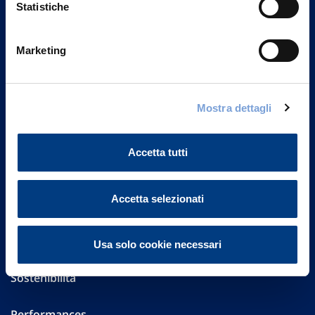
Statistiche
Marketing
Vittoria Assicurazioni S.p.A.
Via Ignazio Gardella, 2
20149 Milano
Mostra dettagli
Part. IVA 01329510158
FAQ
Accetta tutti
Governance
Accetta selezionati
Investor Relations
Altre informazioni
Usa solo cookie necessari
Sostenibilità
Performances